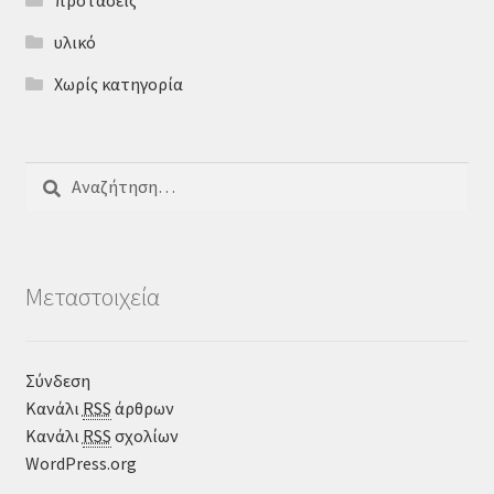
προτάσεις
υλικό
Χωρίς κατηγορία
Αναζήτηση
για:
Μεταστοιχεία
Σύνδεση
Κανάλι
RSS
άρθρων
Κανάλι
RSS
σχολίων
WordPress.org