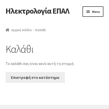
Ηλεκτρολογία ΕΠΑΛ
Skip
Skip
Menu
to
to
navigation
content
Αρχική
Αρχική σελίδα
Καλάθι
Αρχική
Καλάθι
Δείγμα σελίδας
Ένα τμήμα αρχικής σελίδας
Το καλάθι σας είναι κενό αυτή τη στιγμή.
Επικοινωνία
Επιστροφή στο κατάστημα
Ιστολόγιο
Καλάθι