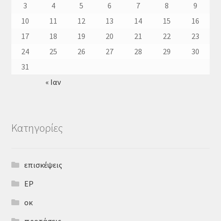
3
4
5
6
7
8
9
10
11
12
13
14
15
16
17
18
19
20
21
22
23
24
25
26
27
28
29
30
31
« Ιαν
Kατηγορίες
επισκέψεις
ΕΡ
οκ