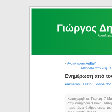
Γιώργος Δ
Αναπληρωμ
«
Ανακοινώσεις ΑΔΕΔΥ:
Μπροστά στην 78η Γ.Σ.
Ενημέρωση από τον
enimerosi_airetou_kyspe.doc
Καταχωρήθηκε Πέμπτη, 7 Μαΐ
στην κατηγορία ‘Γενικά’. Μπο
παραπάνω άρθρου μέσω το