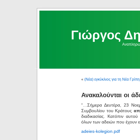
Γιώργος Δ
Αναπληρωμ
«
(Νέα) εγκύκλιος για τη Νέα Γρίπη
Ανακαλούνται οι άδ
“…Σήμερα Δευτέρα, 23 Νοεμ
Συμβουλίου του Κράτους
απ
διαδικασίας. Κατόπιν αυτ
όλων των αδειών που έχουν 
adeies-kolegion.pdf