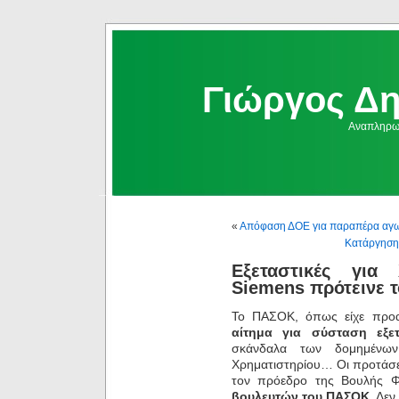
Γιώργος Δ
Αναπληρωμ
«
Απόφαση ΔΟΕ για παραπέρα αγων
Κατάργηση 
Εξεταστικές για 
Siemens πρότεινε τ
Το ΠΑΣΟΚ, όπως είχε προα
αίτημα για σύσταση εξε
σκάνδαλα των δομημένων
Χρηματιστηρίου… Οι προτάσε
τον πρόεδρο της Βουλής Φ
βουλευτών του ΠΑΣΟΚ
. Δε