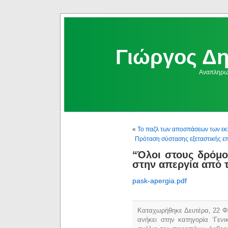
Γιώργος Δ
Αναπληρωμ
«
Το παζλ των αποσπάσεων των ε
Πρόταση σύστασης εξεταστικής επ
“Όλοι στους δρόμο
στην απεργία από 
pask-apergia.pdf
Καταχωρήθηκε Δευτέρα, 22 Φε
ανήκει στην κατηγορία ‘Γεν