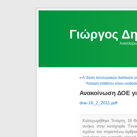
Γιώργος Δ
Αναπληρωμ
«
Α’ δόση λειτουργικών δαπανών γ
“Αλλαγή επιθέτου λόγω υιοθεσί
Ανακοίνωση ΔΟΕ γι
doe-16_2_2011.pdf
Καταχωρήθηκε Τετάρτη, 16 Φε
ανήκει στην κατηγορία ‘Γεν
σχόλια του παραπάνω άρθρο