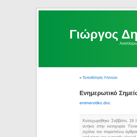
Γιώργος Δ
Αναπληρωμ
«
Τοποθέτηση Υπ/ντών
Ενημερωτικό Σημε
enimerotiko.doc
Καταχωρήθηκε Σαββάτο, 19 Ι
ανήκει στην κατηγορία ‘Γεν
σχόλια του παραπάνω άρθρο