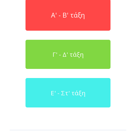
Α' - Β' τάξη
Γ' - Δ' τάξη
Ε' - Στ' τάξη