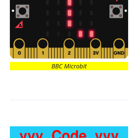
BBC Microbit
vvv Code vvv