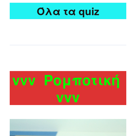
Όλα τα quiz
vvv Ρομποτική
vvv