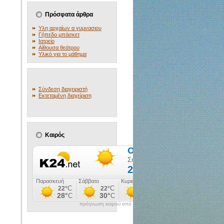
Πρόσφατα άρθρα
Υλη αρχαίων α γυμνασιου
Γήπεδο μπάσκετ
Ιατρείο
Αίθουσα θεάτρου
Υλικό για το μάθημα
Σύνδεση διαχειριστή
Εκτεταμένη διαχείριση
Καιρός
πρόγνωση καιρού από το weather.gr