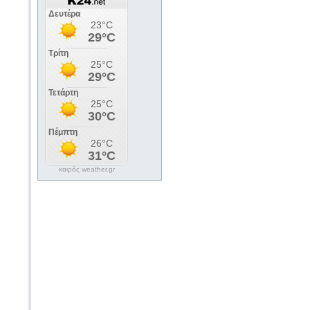
καιρός weather.gr