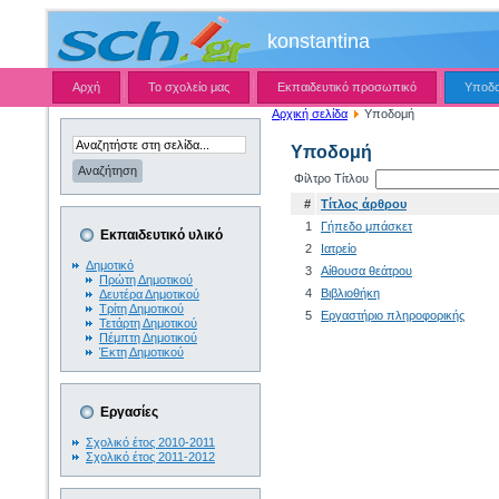
konstantina
Αρχή
Το σχολείο μας
Εκπαιδευτικό προσωπικό
Υποδ
Αρχική σελίδα
Υποδομή
Υποδομή
Φίλτρο Τίτλου
#
Τίτλος άρθρου
1
Γήπεδο μπάσκετ
Εκπαιδευτικό υλικό
2
Ιατρείο
Δημοτικό
3
Αίθουσα θεάτρου
Πρώτη Δημοτικού
4
Βιβλιοθήκη
Δευτέρα Δημοτικού
Τρίτη Δημοτικού
5
Εργαστήριο πληροφορικής
Τετάρτη Δημοτικού
Πέμπτη Δημοτικού
Έκτη Δημοτικού
Εργασίες
Σχολικό έτος 2010-2011
Σχολικό έτος 2011-2012