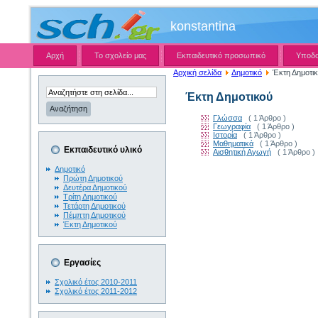
konstantina
Αρχή
Το σχολείο μας
Εκπαιδευτικό προσωπικό
Υποδ
Αρχική σελίδα
Δημοτικό
Έκτη Δημοτι
Έκτη Δημοτικού
Γλώσσα
( 1 Άρθρο )
Γεωγραφία
( 1 Άρθρο )
Ιστορία
( 1 Άρθρο )
Μαθηματικά
( 1 Άρθρο )
Εκπαιδευτικό υλικό
Αισθητική Αγωγή
( 1 Άρθρο )
Δημοτικό
Πρώτη Δημοτικού
Δευτέρα Δημοτικού
Τρίτη Δημοτικού
Τετάρτη Δημοτικού
Πέμπτη Δημοτικού
Έκτη Δημοτικού
Εργασίες
Σχολικό έτος 2010-2011
Σχολικό έτος 2011-2012