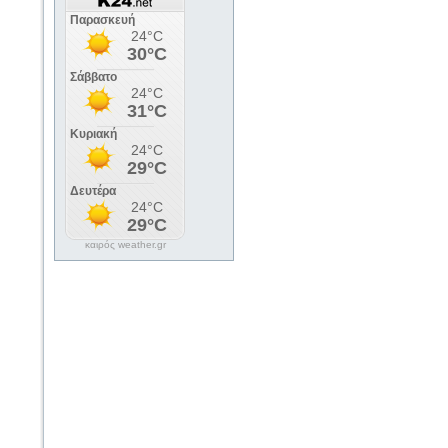
καιρός weather.gr