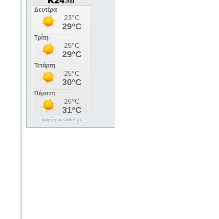
καιρός weather.gr