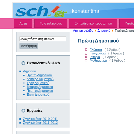
konstantina
Αρχή
Το σχολείο μας
Εκπαιδευτικό προσωπικό
Υποδ
Αρχική σελίδα
Δημοτικό
Πρώτη Δημοτ
Πρώτη Δημοτικού
Γλώσσα
( 1 Άρθρο )
Γεωγραφία
( 1 Άρθρο )
Ιστορία
( 1 Άρθρο )
Μαθηματικά
( 1 Άρθρο )
Εκπαιδευτικό υλικό
Δημοτικό
Πρώτη Δημοτικού
Δευτέρα Δημοτικού
Τρίτη Δημοτικού
Τετάρτη Δημοτικού
Πέμπτη Δημοτικού
Έκτη Δημοτικού
Εργασίες
Σχολικό έτος 2010-2011
Σχολικό έτος 2011-2012