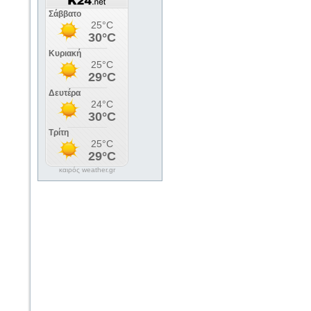
καιρός weather.gr