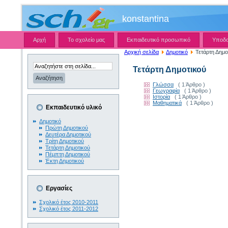
konstantina
Αρχή
Το σχολείο μας
Εκπαιδευτικό προσωπικό
Υποδ
Αρχική σελίδα
Δημοτικό
Τετάρτη Δημο
Τετάρτη Δημοτικού
Γλώσσα
( 1 Άρθρο )
Γεωγραφία
( 1 Άρθρο )
Ιστορία
( 1 Άρθρο )
Μαθηματικά
( 1 Άρθρο )
Εκπαιδευτικό υλικό
Δημοτικό
Πρώτη Δημοτικού
Δευτέρα Δημοτικού
Τρίτη Δημοτικού
Τετάρτη Δημοτικού
Πέμπτη Δημοτικού
Έκτη Δημοτικού
Εργασίες
Σχολικό έτος 2010-2011
Σχολικό έτος 2011-2012