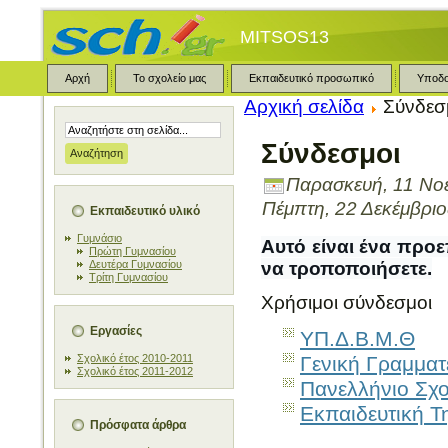
MITSOS13
Αρχή
Το σχολείο μας
Εκπαιδευτικό προσωπικό
Υποδ
Αρχική σελίδα
Σύνδεσ
Σύνδεσμοι
Παρασκευή, 11 Νοέ
Πέμπτη, 22 Δεκέμβριο
Εκπαιδευτικό υλικό
Γυμνάσιο
Αυτό είναι ένα προε
Πρώτη Γυμνασίου
Δευτέρα Γυμνασίου
να τροποποιήσετε.
Τρίτη Γυμνασίου
Χρήσιμοι σύνδεσμοι
Εργασίες
ΥΠ.Δ.Β.Μ.Θ
Σχολικό έτος 2010-2011
Γενική Γραμματ
Σχολικό έτος 2011-2012
Πανελλήνιο Σχο
Εκπαιδευτική 
Πρόσφατα άρθρα