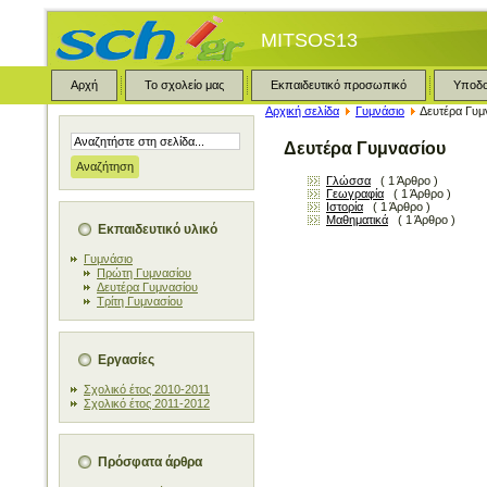
MITSOS13
Αρχή
Το σχολείο μας
Εκπαιδευτικό προσωπικό
Υποδ
Αρχική σελίδα
Γυμνάσιο
Δευτέρα Γυμ
Δευτέρα Γυμνασίου
Γλώσσα
( 1 Άρθρο )
Γεωγραφία
( 1 Άρθρο )
Ιστορία
( 1 Άρθρο )
Μαθηματικά
( 1 Άρθρο )
Εκπαιδευτικό υλικό
Γυμνάσιο
Πρώτη Γυμνασίου
Δευτέρα Γυμνασίου
Τρίτη Γυμνασίου
Εργασίες
Σχολικό έτος 2010-2011
Σχολικό έτος 2011-2012
Πρόσφατα άρθρα