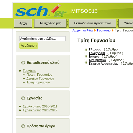
MITSOS13
Αρχή
Το σχολείο μας
Εκπαιδευτικό προσωπικό
Υποδ
Αρχική σελίδα
Γυμνάσιο
Τρίτη Γυμνα
Τρίτη Γυμνασίου
Γλώσσα
( 1 Άρθρο )
Γεωγραφία
( 1 Άρθρο )
Ιστορία
( 1 Άρθρο )
Μαθηματικά
( 1 Άρθρο )
Εκπαιδευτικό υλικό
Κείμενα Λογοτεχνίας
( 1 Άρθρ
Γυμνάσιο
Πρώτη Γυμνασίου
Δευτέρα Γυμνασίου
Τρίτη Γυμνασίου
Εργασίες
Σχολικό έτος 2010-2011
Σχολικό έτος 2011-2012
Πρόσφατα άρθρα