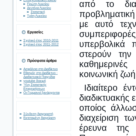
Επαγγελματικό Λύκειο
από το διαδ
Πρώτη Λυκείου
Δευτέρα Λυκείου
προβληματική 
Στατιστική
Τρίτη Λυκείου
με αυτό τεχν
συμπεριφορές 
Εργασίες
Σχολικό έτος 2010-2011
υπερβολικά 
Σχολικό έτος 2011-2012
στερούν την
Πρόσφατα άρθρα
καθημερινές
Ασφάλεια στο Διαδίκτυο
κοινωνική ζωή,
Εθισμός στο Διαδίκτυο -
Διαδικτυακά Παιχνίδια
youtube δοκιμή
Ύλη Στατιστικής
Ιδιαίτερο έ
Επιιχειρήσεων
Οι Γερμανοί ξανάρχονται
διαδικτυακής 
οποίος άλλωσ
Σύνδεση διαχειριστή
διαχείριση τ
Εκτεταμένη διαχείριση
έρευνα της