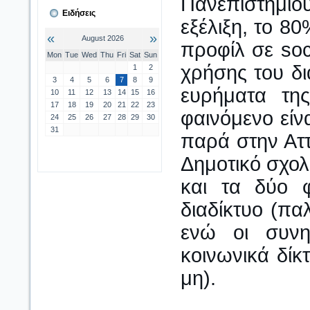
Πανεπιστημίο
Ειδήσεις
εξέλιξη, το 8
«
»
August 2026
προφίλ σε soc
Mon
Tue
Wed
Thu
Fri
Sat
Sun
χρήσης του δι
1
2
3
4
5
6
7
8
9
ευρήματα τη
10
11
12
13
14
15
16
17
18
19
20
21
22
23
φαινόμενο είν
24
25
26
27
28
29
30
31
παρά στην Αττ
Δημοτικό σχολ
και τα δύο φ
διαδίκτυο (πα
ενώ οι συνηθ
κοινωνικά δίκτ
μη).