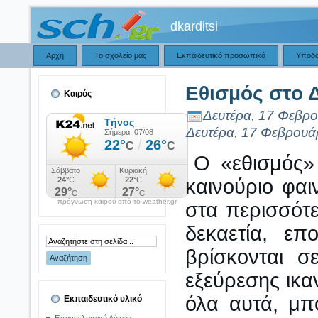
dkarditsi
Αρχή
Το σχολείο μας
Εκπαιδευτικό προσωπικό
Υποδ
Εθισμός στο Δ
Καιρός
Δευτέρα, 17 Φεβρο
Δευτέρα, 17 Φεβρουά
Ο «εθισμός»
καινούριο φαι
πρόγνωση καιρού από το weather.gr
στα περισσότε
δεκαετία, επ
βρίσκονται 
εξεύρεσης ικα
όλα αυτά, μ
Εκπαιδευτικό υλικό