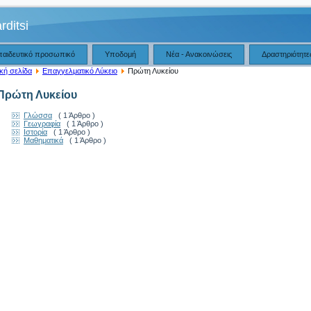
rditsi
παιδευτικό προσωπικό
Υποδομή
Νέα - Ανακοινώσεις
Δραστηριότητε
κή σελίδα
Επαγγελματικό Λύκειο
Πρώτη Λυκείου
Πρώτη Λυκείου
Γλώσσα
( 1 Άρθρο )
Γεωγραφία
( 1 Άρθρο )
Ιστορία
( 1 Άρθρο )
Μαθηματικά
( 1 Άρθρο )