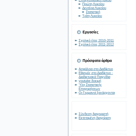
Επαγγελματικό Λύκειο
Πρώτη Λυκείου
Δευτέρα Λυκείου
Στατιστική
Τρίτη Λυκείου
Εργασίες
Σχολικό έτος 2010-2011
Σχολικό έτος 2011-2012
Πρόσφατα άρθρα
Ασφάλεια στο Διαδίκτυο
Εθισμός στο Διαδίκτυο -
Διαδικτυακά Παιχνίδια
youtube δοκιμή
Ύλη Στατιστικής
Επιιχειρήσεων
Οι Γερμανοί ξανάρχονται
Σύνδεση διαχειριστή
Εκτεταμένη διαχείριση