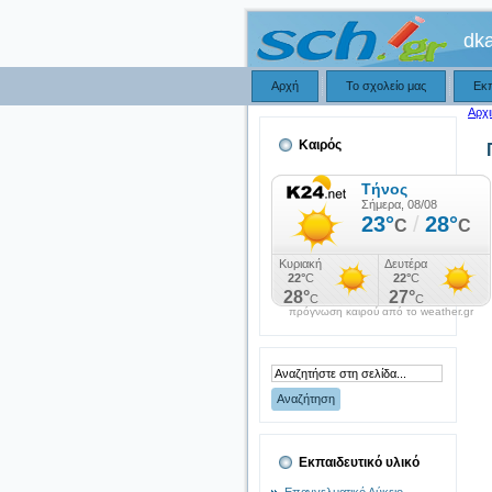
dka
Αρχή
Το σχολείο μας
Εκ
Αρχι
Καιρός
πρόγνωση καιρού από το weather.gr
Εκπαιδευτικό υλικό