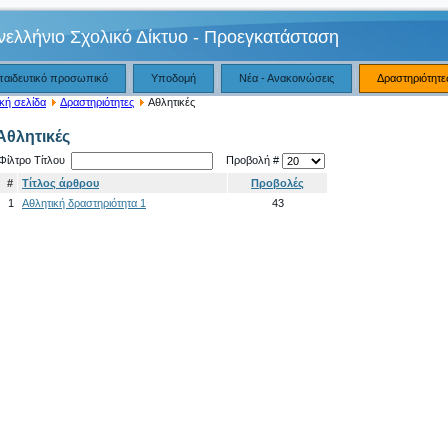
νελλήνιο Σχολικό Δίκτυο - Προεγκατάσταση
παιδευτικό προσωπικό
Υποδομή
Νέα - Ανακοινώσεις
Δραστηριότητε
κή σελίδα
Δραστηριότητες
Αθλητικές
Αθλητικές
Φίλτρο Τίτλου
Προβολή #
#
Τίτλος άρθρου
Προβολές
1
Αθλητική δραστηριότητα 1
43