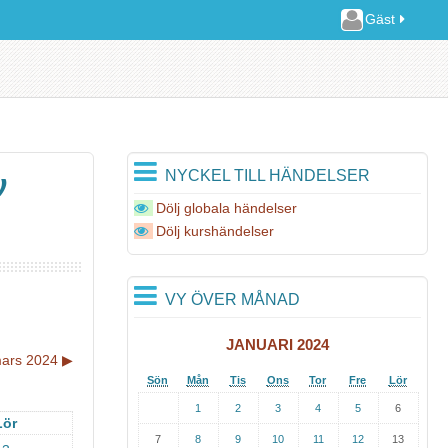
Gäst
NYCKEL TILL HÄNDELSER
ν
Dölj globala händelser
Dölj kurshändelser
VY ÖVER MÅNAD
JANUARI 2024
ars 2024
▶︎
Sön
Mån
Tis
Ons
Tor
Fre
Lör
1
2
3
4
5
6
Lör
7
8
9
10
11
12
13