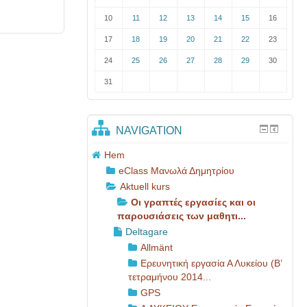
10
11
12
13
14
15
16
17
18
19
20
21
22
23
24
25
26
27
28
29
30
31
NAVIGATION
Hem
eClass Μανωλά Δημητρίου
Aktuell kurs
Οι γραπτές εργασίες και οι
παρουσιάσεις των μαθητι...
Deltagare
Allmänt
Ερευνητική εργασία Α Λυκείου (Β’
τετραμήνου 2014...
GPS