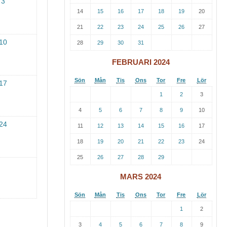
3
14
15
16
17
18
19
20
21
22
23
24
25
26
27
10
28
29
30
31
FEBRUARI 2024
Sön
Mån
Tis
Ons
Tor
Fre
Lör
17
1
2
3
4
5
6
7
8
9
10
24
11
12
13
14
15
16
17
18
19
20
21
22
23
24
25
26
27
28
29
MARS 2024
Sön
Mån
Tis
Ons
Tor
Fre
Lör
1
2
3
4
5
6
7
8
9