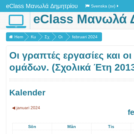
eClass Μανωλά Δημητρίου
Svenska (sv)
eClass Μανωλά 
Hem
Ku
Σχ
Οι
februari 2024
rse
ολι
γρ
Οι γραπτές εργασίες και ο
r
κά
απ
έτη
τές
ομάδων. (Σχολικά Έτη 2013
20
ερ
13
γα
-
σίε
Kalender
17
ς
και
◀︎
januari 2024
f
οι
πα
Sön
Mån
Tis
ρο