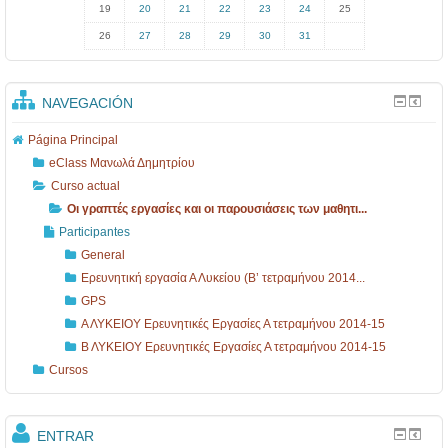
19
20
21
22
23
24
25
26
27
28
29
30
31
NAVEGACIÓN
Página Principal
eClass Μανωλά Δημητρίου
Curso actual
Οι γραπτές εργασίες και οι παρουσιάσεις των μαθητι...
Participantes
General
Ερευνητική εργασία Α Λυκείου (Β’ τετραμήνου 2014...
GPS
Α ΛΥΚΕΙΟΥ Ερευνητικές Εργασίες Α τετραμήνου 2014-15
Β ΛΥΚΕΙΟΥ Ερευνητικές Εργασίες Α τετραμήνου 2014-15
Cursos
ENTRAR