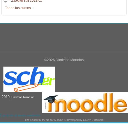
Σχολικά έτη 2013-17
Todos los cursos
...
©2026 Dimitrios Manolas
2019,
Dimitrios Manolas
Cambiar al tema estándar
The
Essential
theme for Moodle is developed by
Gareth J Barnard