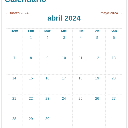
1
α
3
σ
←
marzo 2024
mayo 2024
→
abril 2024
-
ί
1
ε
Dom
Lun
Mar
Mié
Jue
Vie
Sáb
7
ς
1
2
3
4
5
6
κ
α
ι
7
8
9
10
11
12
13
ο
ι
14
15
16
17
18
19
20
π
α
ρ
21
22
23
24
25
26
27
ο
υ
28
29
30
σ