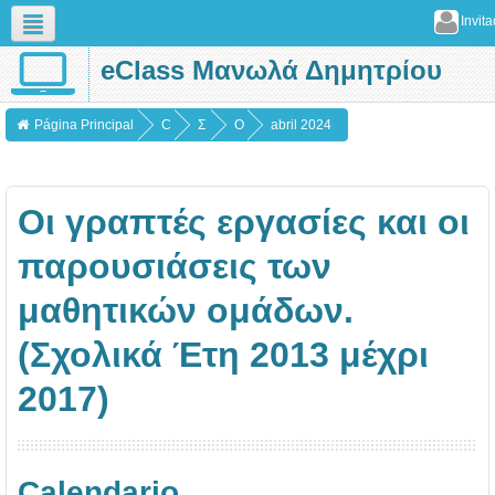
Invit
eClass Μανωλά Δημητρίου
Español - Internacional (es)
Página Principal
C
Σ
Ο
abril 2024
u
χ
ι
r
ο
γ
Οι γραπτές εργασίες και οι
s
λ
ρ
o
ι
α
παρουσιάσεις των
s
κ
π
μαθητικών ομάδων.
ά
τ
έ
έ
(Σχολικά Έτη 2013 μέχρι
τ
ς
2017)
η
ε
2
ρ
0
γ
Calendario