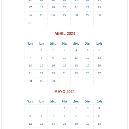
.
17
18
19
20
21
22
23
24
25
26
27
28
29
30
31
ABRIL 2024
Dom
Lun
Mar
Mié
Jue
Vie
Sáb
1
2
3
4
5
6
7
8
9
10
11
12
13
14
15
16
17
18
19
20
21
22
23
24
25
26
27
28
29
30
MAYO 2024
Dom
Lun
Mar
Mié
Jue
Vie
Sáb
1
2
3
4
5
6
7
8
9
10
11
12
13
14
15
16
17
18