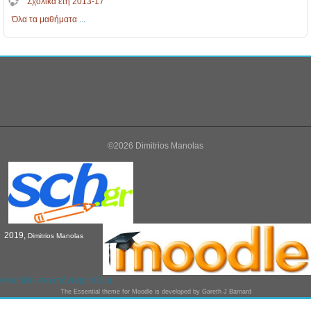
Σχολικά έτη 2013-17
Όλα τα μαθήματα
...
©2026 Dimitrios Manolas
2019,
Dimitrios Manolas
Μεταβείτε στο στάνταρντ θέμα
The
Essential
theme for Moodle is developed by
Gareth J Barnard