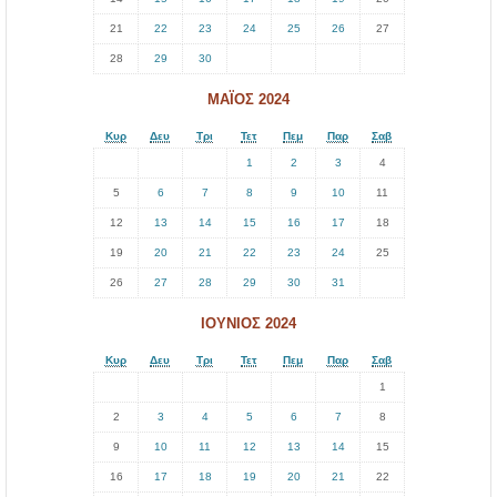
.
21
22
23
24
25
26
27
28
29
30
ΜΆΙΟΣ 2024
Κυρ
Δευ
Τρι
Τετ
Πεμ
Παρ
Σαβ
1
2
3
4
5
6
7
8
9
10
11
12
13
14
15
16
17
18
19
20
21
22
23
24
25
26
27
28
29
30
31
ΙΟΎΝΙΟΣ 2024
Κυρ
Δευ
Τρι
Τετ
Πεμ
Παρ
Σαβ
1
2
3
4
5
6
7
8
9
10
11
12
13
14
15
16
17
18
19
20
21
22