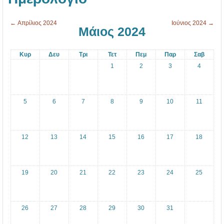
1
α
3
σ
←
Απρίλιος 2024
Ιούνιος 2024
→
Μάιος 2024
-
ί
1
ε
Κυρ
Δευ
Τρι
Τετ
Πεμ
Παρ
Σαβ
7
ς
1
2
3
4
κ
α
ι
5
6
7
8
9
10
11
ο
ι
12
13
14
15
16
17
18
π
α
ρ
19
20
21
22
23
24
25
ο
υ
26
27
28
29
30
31
σ