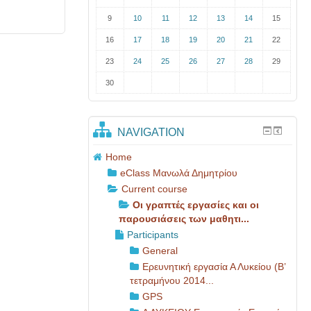
9
10
11
12
13
14
15
16
17
18
19
20
21
22
23
24
25
26
27
28
29
30
NAVIGATION
Home
eClass Μανωλά Δημητρίου
Current course
Οι γραπτές εργασίες και οι
παρουσιάσεις των μαθητι...
Participants
General
Ερευνητική εργασία Α Λυκείου (Β’
τετραμήνου 2014...
GPS