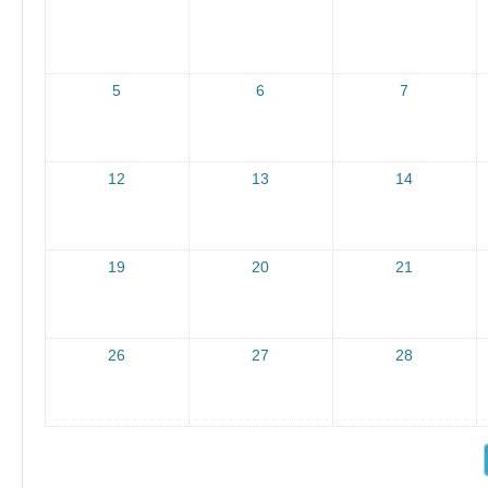
υσι
άσ
εις
5
6
7
τω
ν
μα
12
13
14
θη
τι..
.
19
20
21
26
27
28