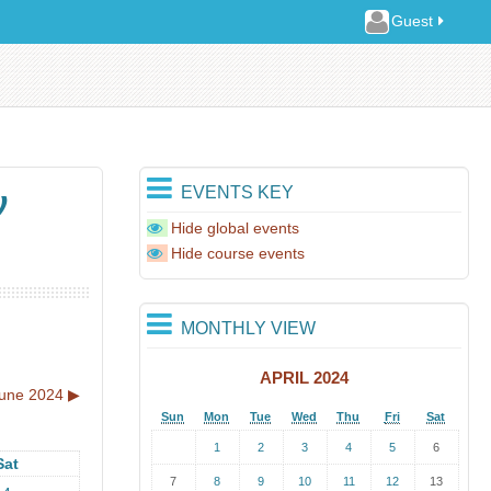
Guest
EVENTS KEY
ν
Hide global events
Hide course events
MONTHLY VIEW
APRIL 2024
une 2024
▶︎
Sun
Mon
Tue
Wed
Thu
Fri
Sat
1
2
3
4
5
6
Sat
7
8
9
10
11
12
13