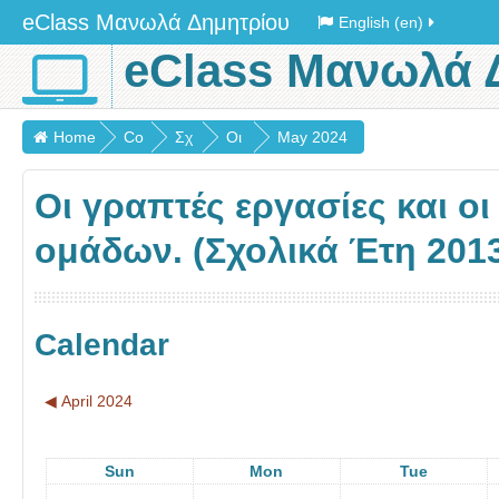
eClass Μανωλά Δημητρίου
English (en)
eClass Μανωλά 
Home
Co
Σχ
Οι
May 2024
urs
ολι
γρ
Οι γραπτές εργασίες και ο
es
κά
απ
έτη
τές
ομάδων. (Σχολικά Έτη 2013
20
ερ
13
γα
-
σίε
Calendar
17
ς
και
◀︎
April 2024
οι
πα
Sun
Mon
Tue
ρο