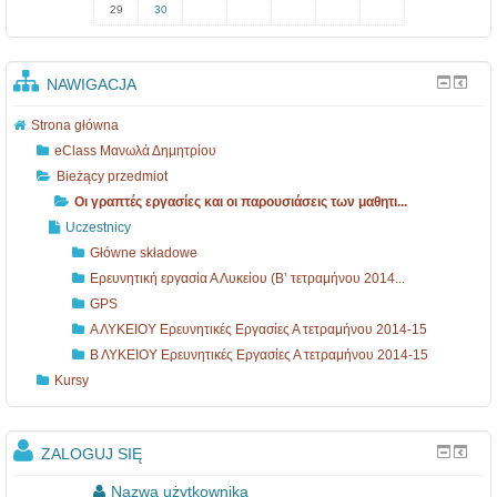
29
30
NAWIGACJA
Strona główna
eClass Μανωλά Δημητρίου
Bieżący przedmiot
Οι γραπτές εργασίες και οι παρουσιάσεις των μαθητι...
Uczestnicy
Główne składowe
Ερευνητική εργασία Α Λυκείου (Β’ τετραμήνου 2014...
GPS
Α ΛΥΚΕΙΟΥ Ερευνητικές Εργασίες Α τετραμήνου 2014-15
Β ΛΥΚΕΙΟΥ Ερευνητικές Εργασίες Α τετραμήνου 2014-15
Kursy
ZALOGUJ SIĘ
Nazwa użytkownika