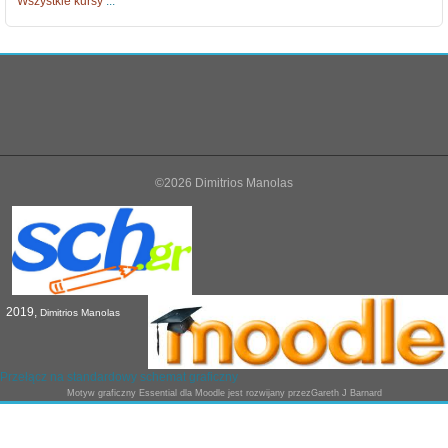
Wszystkie kursy
...
©2026 Dimitrios Manolas
2019,
Dimitrios Manolas
Przełącz na standardowy schemat graficzny
Motyw graficzny
Essential
dla Moodle jest rozwijany przez
Gareth J Barnard