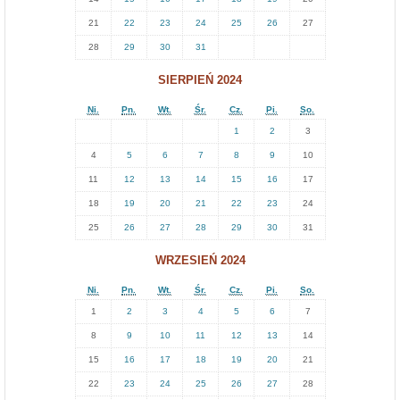
.
21
22
23
24
25
26
27
28
29
30
31
SIERPIEŃ 2024
Ni.
Pn.
Wt.
Śr.
Cz.
Pi.
So.
1
2
3
4
5
6
7
8
9
10
11
12
13
14
15
16
17
18
19
20
21
22
23
24
25
26
27
28
29
30
31
WRZESIEŃ 2024
Ni.
Pn.
Wt.
Śr.
Cz.
Pi.
So.
1
2
3
4
5
6
7
8
9
10
11
12
13
14
15
16
17
18
19
20
21
22
23
24
25
26
27
28