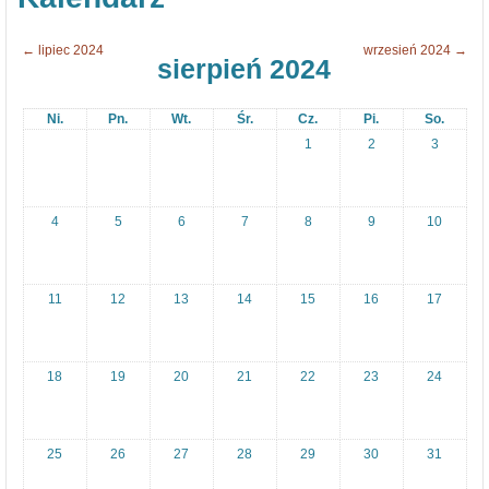
1
α
3
σ
←
lipiec 2024
wrzesień 2024
→
sierpień 2024
-
ί
1
ε
Ni.
Pn.
Wt.
Śr.
Cz.
Pi.
So.
7
ς
1
2
3
κ
α
ι
4
5
6
7
8
9
10
ο
ι
11
12
13
14
15
16
17
π
α
ρ
18
19
20
21
22
23
24
ο
υ
25
26
27
28
29
30
31
σ