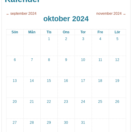
1
α
3
σ
←
september 2024
november 2024
→
oktober 2024
-
ί
1
ε
Sön
Mån
Tis
Ons
Tor
Fre
Lör
7
ς
1
2
3
4
5
κ
α
ι
6
7
8
9
10
11
12
ο
ι
13
14
15
16
17
18
19
π
α
ρ
20
21
22
23
24
25
26
ο
υ
27
28
29
30
31
σ