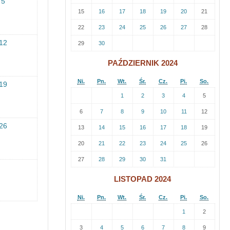
5
15
16
17
18
19
20
21
22
23
24
25
26
27
28
12
29
30
PAŹDZIERNIK 2024
Ni.
Pn.
Wt.
Śr.
Cz.
Pi.
So.
19
1
2
3
4
5
6
7
8
9
10
11
12
26
13
14
15
16
17
18
19
20
21
22
23
24
25
26
27
28
29
30
31
LISTOPAD 2024
Ni.
Pn.
Wt.
Śr.
Cz.
Pi.
So.
1
2
3
4
5
6
7
8
9