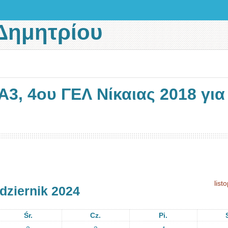
Δημητρίου
3, 4ου ΓΕΛ Νίκαιας 2018 για
list
dziernik 2024
Śr.
Cz.
Pi.