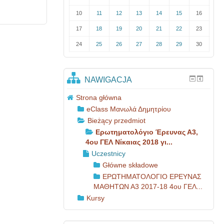
10
11
12
13
14
15
16
17
18
19
20
21
22
23
24
25
26
27
28
29
30
NAWIGACJA
Strona główna
eClass Μανωλά Δημητρίου
Bieżący przedmiot
Ερωτηματολόγιο Έρευνας Α3,
4ου ΓΕΛ Νίκαιας 2018 γι...
Uczestnicy
Główne składowe
ΕΡΩΤΗΜΑΤΟΛΟΓΙΟ ΕΡΕΥΝΑΣ
ΜΑΘΗΤΩΝ Α3 2017-18 4ου ΓΕΛ...
Kursy