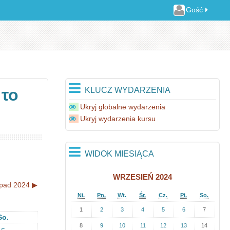
Gość
KLUCZ WYDARZENIA
 το
Ukryj globalne wydarzenia
Ukryj wydarzenia kursu
WIDOK MIESIĄCA
WRZESIEŃ 2024
opad 2024
▶︎
Ni.
Pn.
Wt.
Śr.
Cz.
Pi.
So.
1
2
3
4
5
6
7
So.
8
9
10
11
12
13
14