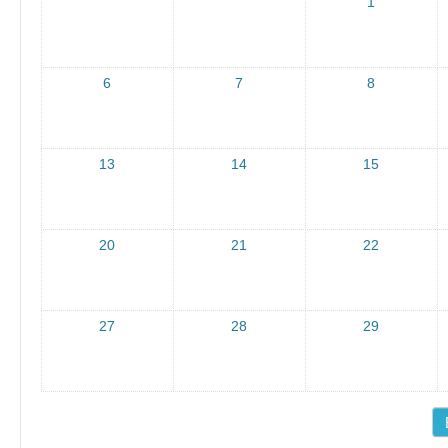
1
,
4ο
υ
6
7
8
ΓΕ
Λ
Νίκ
13
14
15
αια
ς
20
20
21
22
18
γι..
.
27
28
29