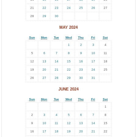
.
21
22
23
24
25
26
27
28
29
30
MAY 2024
Sun
Mon
Tue
Wed
Thu
Fri
Sat
1
2
3
4
5
6
7
8
9
10
11
12
13
14
15
16
17
18
19
20
21
22
23
24
25
26
27
28
29
30
31
JUNE 2024
Sun
Mon
Tue
Wed
Thu
Fri
Sat
1
2
3
4
5
6
7
8
9
10
11
12
13
14
15
16
17
18
19
20
21
22