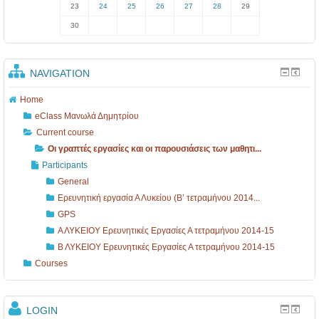
23
24
25
26
27
28
29
30
NAVIGATION
Home
eClass Μανωλά Δημητρίου
Current course
Οι γραπτές εργασίες και οι παρουσιάσεις των μαθητι...
Participants
General
Ερευνητική εργασία Α Λυκείου (Β’ τετραμήνου 2014...
GPS
Α ΛΥΚΕΙΟΥ Ερευνητικές Εργασίες Α τετραμήνου 2014-15
Β ΛΥΚΕΙΟΥ Ερευνητικές Εργασίες Α τετραμήνου 2014-15
Courses
LOGIN