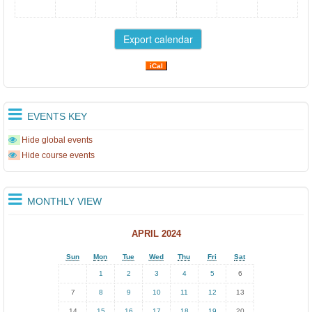
ι
ά
σ
ε
iCal
ι
ς
EVENTS KEY
τ
ω
Hide global events
Hide course events
ν
μ
α
MONTHLY VIEW
θ
APRIL 2024
η
τ
Sun
Mon
Tue
Wed
Thu
Fri
Sat
ι.
1
2
3
4
5
6
7
8
9
10
11
12
13
.
14
15
16
17
18
19
20