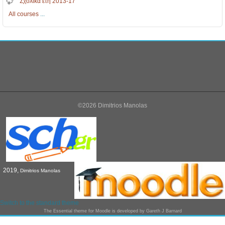
Σχολικά έτη 2013-17
All courses
...
©2026 Dimitrios Manolas
2019,
Dimitrios Manolas
Switch to the standard theme
The
Essential
theme for Moodle is developed by
Gareth J Barnard