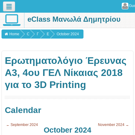
Gue
eClass Μανωλά Δημητρίου
English (en)
Home
C
Γ
Ε
October 2024
o
Ε
ρ
u
Ν
ω
Ερωτηματολόγιο Έρευνας
r
Ι
τ
s
Κ
η
Α3, 4ου ΓΕΛ Νίκαιας 2018
e
Α
μ
για το 3D Printing
s
α
τ
ο
Calendar
λ
ό
←
September 2024
November 2024
→
γ
October 2024