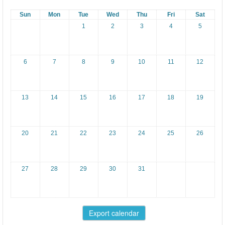
ι
Sun
Mon
ο
Tue
Wed
Thu
Fri
Sat
1
2
3
4
5
Έ
ρ
ε
6
7
8
9
10
11
12
υ
ν
13
14
15
16
17
18
19
α
ς
Α
20
21
22
23
24
25
26
3
,
27
28
29
30
31
4
ο
υ
Γ