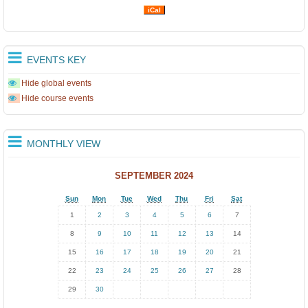
Ε
iCal
Λ
Ν
ί
EVENTS KEY
κ
Hide global events
α
Hide course events
ι
α
MONTHLY VIEW
ς
2
SEPTEMBER 2024
0
Sun
Mon
Tue
Wed
Thu
Fri
Sat
1
1
2
3
4
5
6
7
8
8
9
10
11
12
13
14
γ
15
16
17
18
19
20
21
ι.
22
23
24
25
26
27
28
.
29
30