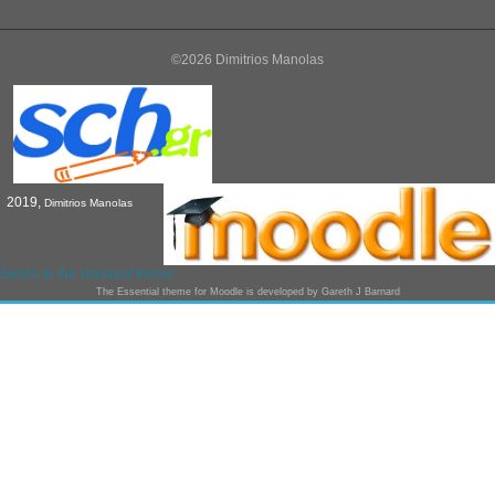
©2026 Dimitrios Manolas
2019,
Dimitrios Manolas
Switch to the standard theme
The
Essential
theme for Moodle is developed by
Gareth J Barnard