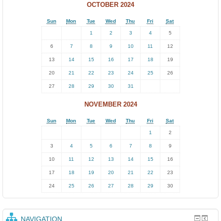
.
OCTOBER 2024
Sun
Mon
Tue
Wed
Thu
Fri
Sat
1
2
3
4
5
6
7
8
9
10
11
12
13
14
15
16
17
18
19
20
21
22
23
24
25
26
27
28
29
30
31
NOVEMBER 2024
Sun
Mon
Tue
Wed
Thu
Fri
Sat
1
2
3
4
5
6
7
8
9
10
11
12
13
14
15
16
17
18
19
20
21
22
23
24
25
26
27
28
29
30
NAVIGATION