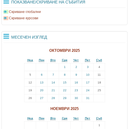
ПОКАЗВАНЕ/СКРИВАНЕ НА СЪБИТИЯ
Скриване глобални
Скриване курсови
МЕСЕЧЕН ИЗГЛЕД
ОКТОМВРИ 2025
Нед
Пон
Вто
Сря
Чет
Пет
Съб
1
2
3
4
5
6
7
8
9
10
11
12
13
14
15
16
17
18
19
20
21
22
23
24
25
26
27
28
29
30
31
НОЕМВРИ 2025
Нед
Пон
Вто
Сря
Чет
Пет
Съб
1