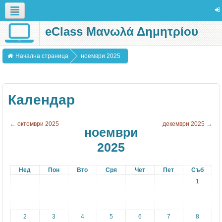
eClass Μανωλά Δημητρίου
Български (bg)
Начална страница
ноември 2025
Календар
←
октомври 2025
декември 2025
→
ноември
2025
Нед
Пон
Вто
Сря
Чет
Пет
Съб
1
2
3
4
5
6
7
8