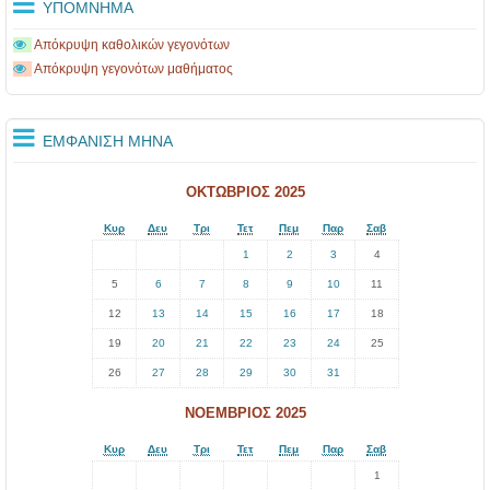
ΥΠΌΜΝΗΜΑ
Απόκρυψη καθολικών γεγονότων
Απόκρυψη γεγονότων μαθήματος
ΕΜΦΆΝΙΣΗ ΜΉΝΑ
ΟΚΤΏΒΡΙΟΣ 2025
Κυρ
Δευ
Τρι
Τετ
Πεμ
Παρ
Σαβ
1
2
3
4
5
6
7
8
9
10
11
12
13
14
15
16
17
18
19
20
21
22
23
24
25
26
27
28
29
30
31
ΝΟΈΜΒΡΙΟΣ 2025
Κυρ
Δευ
Τρι
Τετ
Πεμ
Παρ
Σαβ
1