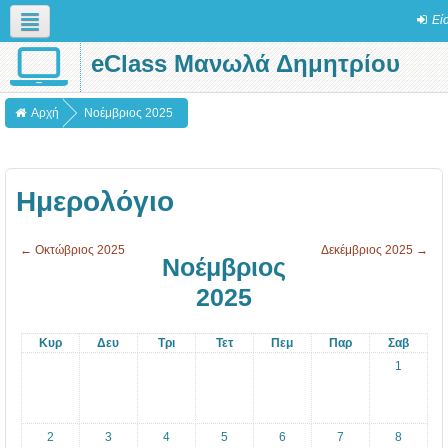
Εί
eClass Μανωλά Δημητρίου
Ελληνικά (el)
Αρχή
Νοέμβριος 2025
Ημερολόγιο
←
Οκτώβριος 2025
Δεκέμβριος 2025
→
Νοέμβριος
2025
Κυρ
Δευ
Τρι
Τετ
Πεμ
Παρ
Σαβ
1
2
3
4
5
6
7
8