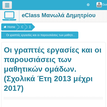
Gue
eClass Μανωλά Δημητρίου
English (en)
Home
C
Σ
o
χ
Οι γραπτές εργασίες και οι παρουσιάσεις των μαθητι...
u
ο
r
λ
Οι γραπτές εργασίες και οι
s
ι
παρουσιάσεις των
e
κ
μαθητικών ομάδων.
s
ά
έ
(Σχολικά Έτη 2013 μέχρι
τ
2017)
η
2
0