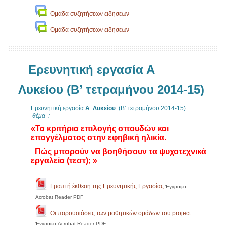
1
Ομάδα συζητήσεων ειδήσεων
3
-
Ομάδα συζητήσεων ειδήσεων
1
7
Ερευνητική εργασία Α
Λυκείου (Β’ τετραμήνου 2014-15)
Ερευνητική εργασία
Α Λυκείου
(Β’ τετραμήνου 2014-15)
θέμα
:
«Τα κριτήρια επιλογής σπουδών και
επαγγέλματος στην εφηβική ηλικία.
Πώς μπορούν να βοηθήσουν τα ψυχοτεχνικά
εργαλεία (τεστ); »
Γραπτή έκθεση της Ερευνητικής Εργασίας
Έγγραφο
Acrobat Reader PDF
Οι παρουσιάσεις των μαθητικών ομάδων του project
Έγγραφο Acrobat Reader PDF