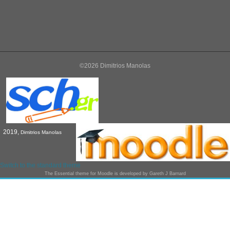
©2026 Dimitrios Manolas
2019,
Dimitrios Manolas
Switch to the standard theme
The
Essential
theme for Moodle is developed by
Gareth J Barnard