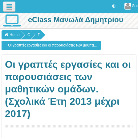
Gue
eClass Μανωλά Δημητρίου
English (en)
Home
C
Σ
o
χ
Οι γραπτές εργασίες και οι παρουσιάσεις των μαθητι...
u
ο
r
λ
Οι γραπτές εργασίες και οι
s
ι
παρουσιάσεις των
e
κ
μαθητικών ομάδων.
s
ά
έ
(Σχολικά Έτη 2013 μέχρι
τ
2017)
η
2
0