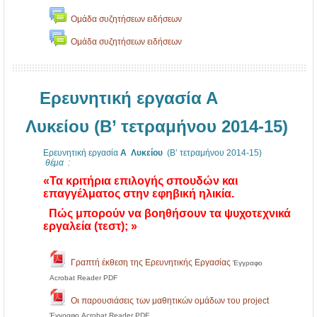
1
Ομάδα συζητήσεων ειδήσεων
3
-
Ομάδα συζητήσεων ειδήσεων
1
7
Ερευνητική εργασία Α
Λυκείου (Β’ τετραμήνου 2014-15)
Ερευνητική εργασία
Α Λυκείου
(Β’ τετραμήνου 2014-15)
θέμα
:
«Τα κριτήρια επιλογής σπουδών και
επαγγέλματος στην εφηβική ηλικία.
Πώς μπορούν να βοηθήσουν τα ψυχοτεχνικά
εργαλεία (τεστ); »
Γραπτή έκθεση της Ερευνητικής Εργασίας
Έγγραφο
Acrobat Reader PDF
Οι παρουσιάσεις των μαθητικών ομάδων του project
Έγγραφο Acrobat Reader PDF