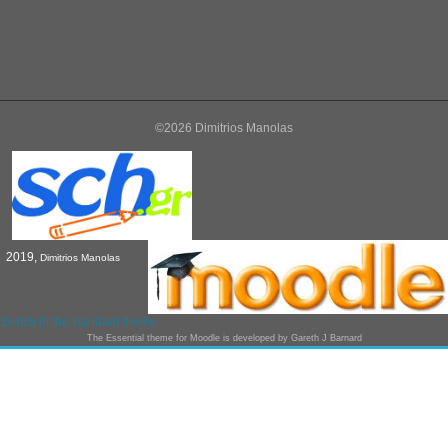
©2026 Dimitrios Manolas
2019,
Dimitrios Manolas
Switch to the standard theme
The
Essential
theme for Moodle is developed by
Gareth J Barnard