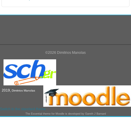
©2026 Dimitrios Manolas
2019,
Dimitrios Manolas
Switch to the standard theme
The
Essential
theme for Moodle is developed by
Gareth J Barnard