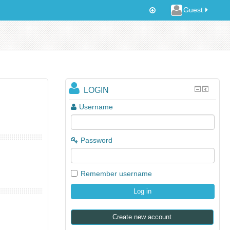
Guest
LOGIN
Username
Password
Remember username
Create new account