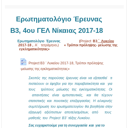
Ερωτηματολόγιο Έρευνας
B3, 4ου ΓΕΛ Νίκαιας 2017-18
Ερωτηματολόγιο
Έ
ρευνας
(
Project
Β3
΄ Λυκείου
2017-18 ,
A΄ τετράμηνο
.
)
« Τρόποι πρόληψης- μείωσης της
εγκληματικότητας»
Project Β3 ΄ Λυκείου 2017-18, Τρόποι πρόληψης
-μείωσης της εγκληματικότητας»
Σκοπός της παρούσας έρευνας είναι να εξετασθεί τι
πιστεύουν οι έφηβοι για την παραβατικότητα και για
τους τρόπους μείωσης της εγκληματικότητας. Οι
απαντήσεις είναι εμπιστευτικές, και θα τύχουν
στατιστικής και ποιοτικής επεξεργασίας. Η ειλικρινής
συμπλήρωση του ερωτηματολογίου θα βοηθήσει στην
εξαγωγή αξιόπιστων αποτελεσμάτων, από τους
μαθητές του Project Β3΄ τάξης Λυκείου.
Σας ευχαριστούμε για τη συνεργασία και για το