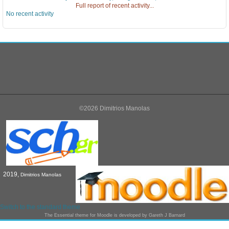
Full report of recent activity...
No recent activity
©2026 Dimitrios Manolas
2019,
Dimitrios Manolas
Switch to the standard theme
The
Essential
theme for Moodle is developed by
Gareth J Barnard