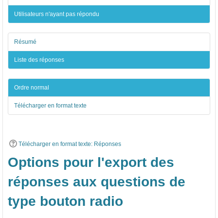
ι
ι
ι
r
Utilisateurs n'ayant pas répondu
ο
ο
ο
é
Έ
Έ
Έ
p
ρ
ρ
ρ
o
Résumé
ε
ε
ε
n
Liste des réponses
υ
υ
υ
s
ν
ν
ν
e
Ordre normal
α
α
α
s
Télécharger en format texte
ς
ς
ς
Α
Α
Α
1
1
1
Télécharger en format texte: Réponses
,
γ
2
Options pour l'export des
4
ι
0
réponses aux questions de
ο
α
1
υ
τ
7
type bouton radio
Γ
η
-