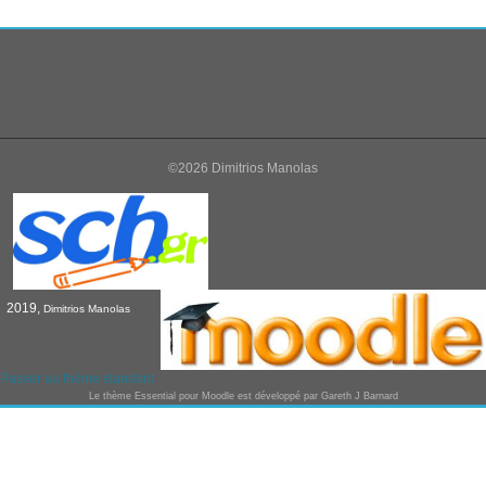
©2026 Dimitrios Manolas
2019,
Dimitrios Manolas
Passer au thème standard
Le thème
Essential
pour Moodle est développé par
Gareth J Barnard