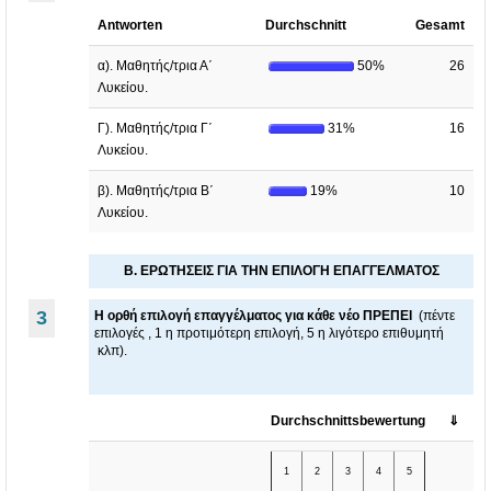
..
Antworten
Durchschnitt
Gesamt
.
α). Μαθητής/τρια Α΄
50%
26
Λυκείου.
Γ). Μαθητής/τρια Γ΄
31%
16
Λυκείου.
β). Μαθητής/τρια Β΄
19%
10
Λυκείου.
Β. ΕΡΩΤΗΣΕΙΣ ΓΙΑ ΤΗΝ ΕΠΙΛΟΓΗ ΕΠΑΓΓΕΛΜΑΤΟΣ
3
Η ορθή επιλογή επαγγέλματος για κάθε νέο ΠΡΕΠΕΙ
(πέντε
επιλογές , 1 η προτιμότερη επιλογή, 5 η λιγότερο επιθυμητή
κλπ).
Durchschnittsbewertung
⇓
1
2
3
4
5