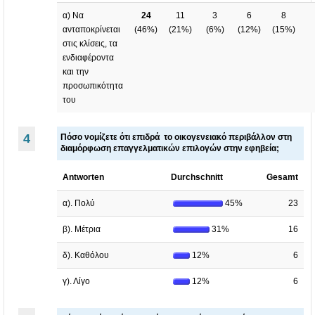
α) Να
24
11
3
6
8
ανταποκρίνεται
(
46%
)
(
21%
)
(
6%
)
(
12%
)
(
15%
)
στις κλίσεις, τα
ενδιαφέροντα
και την
προσωπικότητα
του
4
Πόσο νομίζετε ότι επιδρά το οικογενειακό περιβάλλον στη
διαμόρφωση επαγγελματικών επιλογών στην εφηβεία;
Antworten
Durchschnitt
Gesamt
α). Πολύ
45%
23
β). Μέτρια
31%
16
δ). Καθόλου
12%
6
γ). Λίγο
12%
6