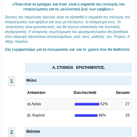
Ε
ν
1
«Ποια είναι τα κριτήρια και ποια είναι η σημασία της επιλογής του
Λ
ε
8
επαγγέλματος για τη μελλοντική ζωή των εφήβων;»
Σκοπός της παρούσας έρευνας είναι να εξετασθεί η σημασία της επιλογής του
Ν
π
,
επαγγέλματος των εφήβων και πως με επιλέγουν το επάγγελμα τους. Οι
ί
ι
1
απαντήσεις είναι εμπιστευτικές, και θα τύχουν στατιστικής και ποιοτικής
επεξεργασίας. Η ειλικρινής συμπλήρωση του ερωτηματολογίου θα βοηθήσει
κ
λ
ο
στην εξαγωγή αξιόπιστων αποτελεσμάτων, από τους μαθητές του Project
A΄
τάξης Λυκείου.
α
ο
τ
Σας ευχαριστούμε για τη συνεργασία και για το χρόνο που θα διαθέσετε.
ι
γ
ε
α
ή
τ
Α. ΣΤΟΙΧΕΙΑ ΕΡΩΤΗΘΕΝΤΟΣ.
ς
ε
ρ
2
π
ά
1
Φύλο
:
0
α
μ
Antworten
Durchschnitt
Gesamt
1
γ
η
8
γ
ν
α).Αγόρι
52%
27
..
έ
ο
β). Κορίτσι
48%
25
.
λ
.
μ
2
Ιδιότητα