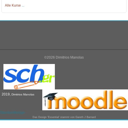
Alle Kurse
...
©2026 Dimitrios Manolas
2019,
Dimitrios Manolas
Standarddesign
Das Design 'Essential' stammt von
Gareth J Barnard