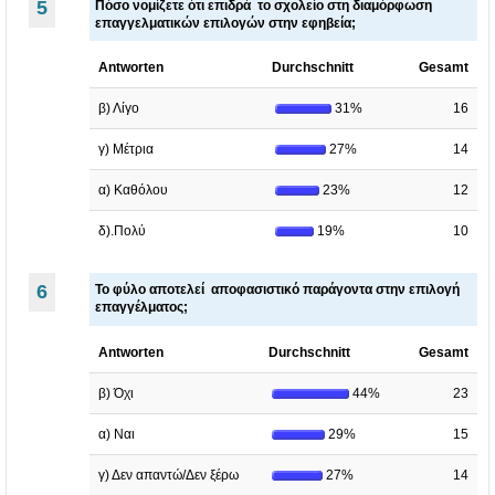
5
Πόσο νομίζετε ότι επιδρά το σχολείο στη διαμόρφωση
επαγγελματικών επιλογών στην εφηβεία;
Antworten
Durchschnitt
Gesamt
β) Λίγο
31%
16
γ) Μέτρια
27%
14
α) Καθόλου
23%
12
δ).Πολύ
19%
10
6
Το φύλο αποτελεί αποφασιστικό παράγοντα στην επιλογή
επαγγέλματος;
Antworten
Durchschnitt
Gesamt
β) Όχι
44%
23
α) Ναι
29%
15
γ) Δεν απαντώ/Δεν ξέρω
27%
14