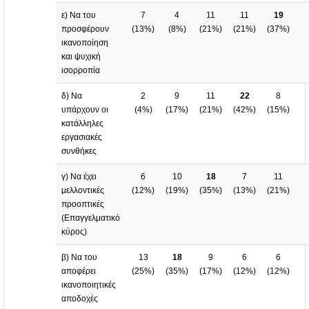
ε) Να του
7
4
11
11
19
προσφέρουν
(
13%
)
(
8%
)
(
21%
)
(
21%
)
(
37%
)
ικανοποίηση
και ψυχική
ισορροπία
δ) Να
2
9
11
22
8
υπάρχουν οι
(
4%
)
(
17%
)
(
21%
)
(
42%
)
(
15%
)
κατάλληλες
εργασιακές
συνθήκες
γ) Να έχει
6
10
18
7
11
μελλοντικές
(
12%
)
(
19%
)
(
35%
)
(
13%
)
(
21%
)
προοπτικές
(Επαγγελματικό
κύρος)
β) Να του
13
18
9
6
6
αποφέρει
(
25%
)
(
35%
)
(
17%
)
(
12%
)
(
12%
)
ικανοποιητικές
αποδοχές