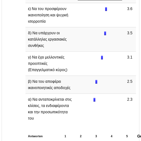
ε) Να του προσφέρουν
3.6
ικανοποίηση και ψυχική
ισορροπία
δ) Να υπάρχουν οι
3.5
κατάλληλες εργασιακές
συνθήκες
γ) Να έχει μελλοντικές
3.1
προοπτικές
(Επαγγελματικό κύρος)
β) Να του αποφέρει
2.5
ικανοποιητικές αποδοχές
α) Να ανταποκρίνεται στις
2.3
κλίσεις, τα ενδιαφέροντα
και την προσωπικότητα
του
G
Antworten
1
2
3
4
5