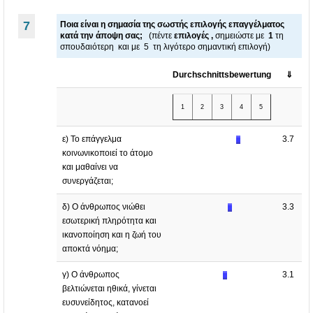
7
Ποια είναι η σημασία της σωστής επιλογής επαγγέλματος
κατά την άποψη σας
;
(πέντε
επιλογές ,
σημειώστε με
1
τη
σπουδαιότερη και με 5 τη λιγότερο σημαντική επιλογή)
Durchschnittsbewertung
⇓
1
2
3
4
5
ε) Το επάγγελμα
3.7
κοινωνικοποιεί το άτομο
και μαθαίνει να
συνεργάζεται;
δ) Ο άνθρωπος νιώθει
3.3
εσωτερική πληρότητα και
ικανοποίηση και η ζωή του
αποκτά νόημα;
γ) Ο άνθρωπος
3.1
βελτιώνεται ηθικά, γίνεται
ευσυνείδητος, κατανοεί