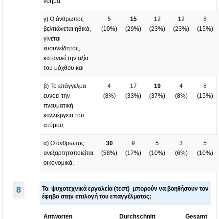
νόημα;
γ) Ο άνθρωπος
5
15
12
12
8
βελτιώνεται ηθικά,
(
10%
)
(
29%
)
(
23%
)
(
23%
)
(
15%
)
γίνεται
ευσυνείδητος,
κατανοεί την αξία
του μόχθου και
β) Το επάγγελμα
4
17
19
4
8
ευνοεί την
(
8%
)
(
33%
)
(
37%
)
(
8%
)
(
15%
)
πνευματική
καλλιέργεια του
ατόμου;
α) Ο άνθρωπος
30
9
5
3
5
ανεξαρτητοποιείται
(
58%
)
(
17%
)
(
10%
)
(
6%
)
(
10%
)
οικονομικά,
8
Τα ψυχοτεχνικά εργαλεία (τεστ) μπορούν να βοηθήσουν τον
έφηβο στην επιλογή του επαγγέλματος;
Antworten
Durchschnitt
Gesamt