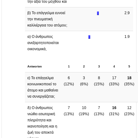
την αξία του μόχθου και
β) Το επάγγελμα ευνοεί
2.9
την πνευματική
καλλιέργεια του ατόμου;
α) Ο άνθρωπος
1.9
ανεξαρτητοποιείται
οικονομικά,
Antworten
1
2
3
4
5
ε) Το επάγγελμα
6
3
8
17
18
κοινωνικοποιεί το
(
12%
)
(
6%
)
(
15%
)
(
33%
)
(
35%
)
άτομο και μαθαίνει
να συνεργάζεται;
δ) Ο άνθρωπος
7
10
7
16
12
νιώθει εσωτερική
(
13%
)
(
19%
)
(
13%
)
(
31%
)
(
23%
)
πληρότητα και
ικανοποίηση και η
ζωή του αποκτά