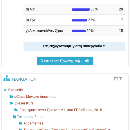
α) Ναι
38%
20
β) Όχι
33%
17
γ) Δεν απαντώ/Δεν ξέρω
29%
15
Σας ευχαριστούμε για τη συνεργασία !!!
Return to: Ερωτημα�...
NAVIGATION
Startseite
eClass Μανωλά Δημητρίου
Dieser Kurs
Ερωτηματολόγιο Έρευνας Α1, 4ου ΓΕΛ Νίκαιας 2018 ...
Teilnehmer/innen
Allgemeines