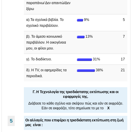
παραπάνω/ Δεν απαντώ/Δεν
ξέρω
α).Τα σχολικά βιβλία. Το
9%
5
σχολικό περιβάλλον.
β). Το άμεσο κοινωνικό
13%
7
περιβάλλον. Η οικογένεια
μου, οι φίλοι μου.
γ). Το διαδίκτυο.
31%
17
δ). Η TV, οι εφημερίδες τα
38%
21
περιοδικά.
Γ. Η Τεχνολογία της τρισδιάστατης εκτύπωσης και οι
εφαρμογές της.
Διάβασε το κάθε σχόλιο και σκέψου πώς και εάν σε εκφράζει.
Εάν σε εκφράζει, τότε σημείωσε το με το
Χ
5
Οι αλλαγές που επιφέρει η τρισδιάστατη εκτύπωση στη ζωή
μας είναι :