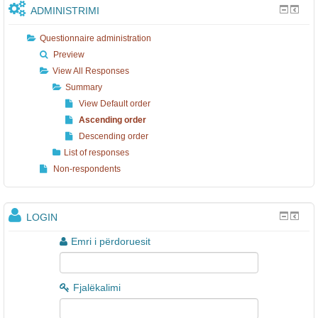
ADMINISTRIMI
Questionnaire administration
Preview
View All Responses
Summary
View Default order
Ascending order
Descending order
List of responses
Non-respondents
LOGIN
Emri i përdoruesit
Fjalëkalimi