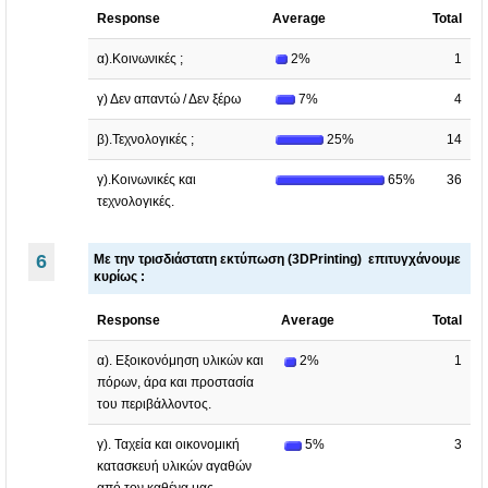
Response
Average
Total
α).Κοινωνικές ;
2%
1
γ) Δεν απαντώ / Δεν ξέρω
7%
4
β).Τεχνολογικές ;
25%
14
γ).Κοινωνικές και
65%
36
τεχνολογικές.
6
Με την τρισδιάστατη εκτύπωση (3DPrinting) επιτυγχάνουμε
κυρίως :
Response
Average
Total
α). Εξοικονόμηση υλικών και
2%
1
πόρων, άρα και προστασία
του περιβάλλοντος.
γ). Ταχεία και οικονομική
5%
3
κατασκευή υλικών αγαθών