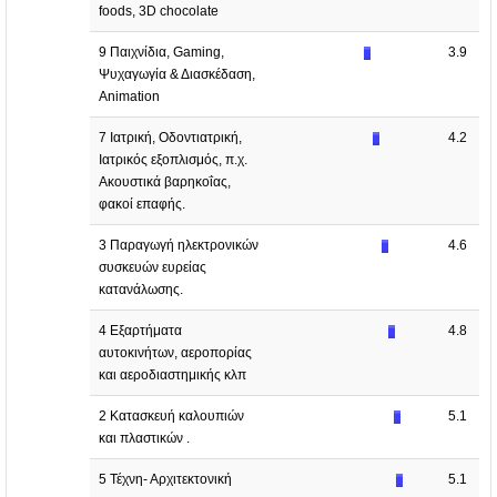
foods, 3D chocolate
9 Παιχνίδια, Gaming,
3.9
Ψυχαγωγία & Διασκέδαση,
Animation
7 Ιατρική, Οδοντιατρική,
4.2
Ιατρικός εξοπλισμός, π.χ.
Ακουστικά βαρηκοΐας,
φακοί επαφής.
3 Παραγωγή ηλεκτρονικών
4.6
συσκευών ευρείας
κατανάλωσης.
4 Εξαρτήματα
4.8
αυτοκινήτων, αεροπορίας
και αεροδιαστημικής κλπ
2 Κατασκευή καλουπιών
5.1
και πλαστικών .
5 Τέχνη- Αρχιτεκτονική
5.1