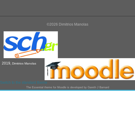
©2026 Dimitrios Manolas
2019,
Dimitrios Manolas
Switch to the standard theme
The
Essential
theme for Moodle is developed by
Gareth J Barnard