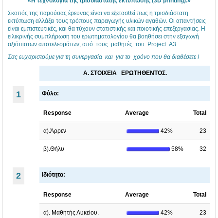
«Η τεχνολογία της τρισδιάστατης εκτύπωσης (3D printing).»
Ε
Α
Α
Σκοπός της παρούσας έρευνας είναι να εξετασθεί πως η τρισδιάστατη
Λ
3
3
εκτύπωση αλλάξει τους τρόπους παραγωγής υλικών αγαθών. Οι απαντήσεις
Ν
2
4
είναι εμπιστευτικές, και θα τύχουν στατιστικής και ποιοτικής επεξεργασίας. Η
ειλικρινής συμπλήρωση του ερωτηματολογίου θα βοηθήσει στην εξαγωγή
ί
0
ο
αξιόπιστων αποτελεσμάτων, από τους μαθητές του Project Α3.
κ
1
υ
Σας ευχαριστούμε για τη συνεργασία και για το χρόνο που θα διαθέσετε !
α
7
Γ
Α. ΣΤΟΙΧΕΙΑ ΕΡΩΤΗΘΕΝΤΟΣ.
ι
-
Ε
1
Φύλο:
α
1
Λ
ς
8
Ν
Response
Average
Total
2
4
ί
α).Άρρεν
42%
23
0
ο
κ
β).Θήλυ
58%
32
1
υ
α
8
Γ
ι
2
Ιδιότητα
:
γ
Ε
α
ι.
Λ
..
Response
Average
Total
.
..
.
α). Μαθητής Λυκείου.
42%
23