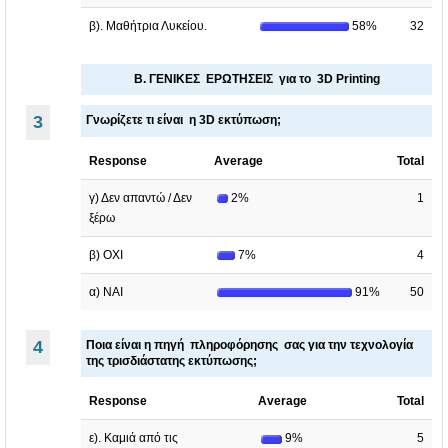
.
.
β). Μαθήτρια Λυκείου.
58%
32
Β. ΓΕΝΙΚΕΣ ΕΡΩΤΗΣΕΙΣ για το 3D Printing
3
Γνωρίζετε τι είναι η 3D εκτύπωση;
Response
Average
Total
γ) Δεν απαντώ / Δεν
2%
1
ξέρω
β) ΟΧΙ
7%
4
α) ΝΑΙ
91%
50
4
Ποια είναι η πηγή πληροφόρησης σας για την τεχνολογία
της τρισδιάστατης εκτύπωσης;
Response
Average
Total
ε). Καμιά από τις
9%
5