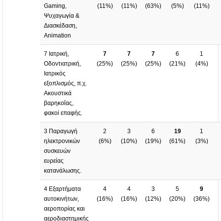
Gaming,
(
11%
)
(
11%
)
(
63%
)
(
5%
)
(
11%
)
Ψυχαγωγία &
Διασκέδαση,
Animation
7 Ιατρική,
7
7
7
6
1
Οδοντιατρική,
(
25%
)
(
25%
)
(
25%
)
(
21%
)
(
4%
)
Ιατρικός
εξοπλισμός, π.χ.
Ακουστικά
βαρηκοΐας,
φακοί επαφής.
3 Παραγωγή
2
3
6
19
1
ηλεκτρονικών
(
6%
)
(
10%
)
(
19%
)
(
61%
)
(
3%
)
συσκευών
ευρείας
κατανάλωσης.
4 Εξαρτήματα
4
4
3
5
9
αυτοκινήτων,
(
16%
)
(
16%
)
(
12%
)
(
20%
)
(
36%
)
αεροπορίας και
αεροδιαστημικής