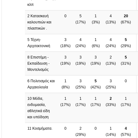
κλπ
2 Κατασκευή
0
5
1
4
20
καλουπιών και
(
17%
)
(
3%
)
(
13%
)
(
67%
)
πλαστικών .
5 Τέχνη-
3
4
1
4
5
Αρχιτεκτονική
(
18%
)
(
24%
)
(
6%
)
(
24%
)
(
29%
)
8 Επιστήμη -
3
3
3
2
5
Εκπαίδευση -
(
19%
)
(
19%
)
(
19%
)
(
13%
)
(
31%
)
Μοντελισμός
6 Πολιτισμός και
1
3
5
3
0
Αρχαιολογία
(
8%
)
(
25%
)
(
42%
)
(
25%
)
10 Μόδα,
1
1
1
2
1
ενδυμασία,
(
17%
)
(
17%
)
(
17%
)
(
33%
)
(
17%
)
αθλητικά είδη
και υπόδηση
11 Κοσμήματα.
0
2
0
1
4
(
29%
)
(
14%
)
(
57%
)