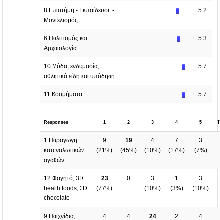
8 Επιστήμη - Εκπαίδευση -
5.2
Μοντελισμός
6 Πολιτισμός και
5.3
Αρχαιολογία
10 Μόδα, ενδυμασία,
5.7
αθλητικά είδη και υπόδηση
11 Κοσμήματα.
5.7
T
Responses
1
2
3
4
5
1 Παραγωγή
9
19
4
7
3
καταναλωτικών
(
21%
)
(
45%
)
(
10%
)
(
17%
)
(
7%
)
αγαθών .
12 Φαγητό, 3D
23
0
3
1
3
health foods, 3D
(
77%
)
(
10%
)
(
3%
)
(
10%
)
chocolate
9 Παιχνίδια,
4
4
24
2
4