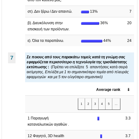
από τον καθένα μας.
στ). Δεν ξέρω / Δεν απαντώ.
13%
7
β). Διευκόλυνση στην
36%
20
επισκευή των προϊόντων.
ε). Όλα τα παραπάνω.
44%
24
7
Σε ποιους από τους παρακάτω τομείς κατά τη γνώμη σας
εφαρμόζεται περισσότερο η τεχνολογία της τρισδιάστατης
εκτύπωσης
:
(Πρέπει να επιλέξετε 5 απαντήσεις κατά σειρά
εκτίμησης.
Επιλέξτε με 1 το σημαντικότερο τομέα από πλευράς
εφαρμογών και με 5 τον ολιγότερο σημαντικό)
Average rank
⇓
1
2
3
4
5
...
1 Παραγωγή
3.3
καταναλωτικών αγαθών .
12 Φαγητό, 3D health
3.7