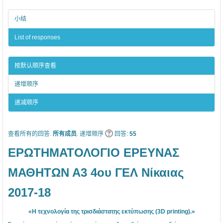
ι
Ι
Ι
ο
Ο
Ο
小结
Έ
Ε
Ε
List of responses
ρ
Ρ
Ρ
ε
Ε
Ε
按默认顺序查看
υ
Υ
Υ
递增顺序
ν
Ν
Ν
α
Α
Α
递减顺序
ς
Σ
Σ
Α
Μ
Μ
查看所有的回答.
所有成员
. 递增顺序
回答:
55
3
Α
Α
ΕΡΩΤΗΜΑΤΟΛΟΓΙΟ ΕΡΕΥΝΑΣ
,
Θ
Θ
4
Η
Η
ΜΑΘΗΤΩΝ Α3 4ου ΓΕΛ Νίκαιας
ο
Τ
Τ
2017-18
υ
Ω
Ω
Γ
Ν
Ν
«Η τεχνολογία της τρισδιάστατης εκτύπωσης (3D printing).»