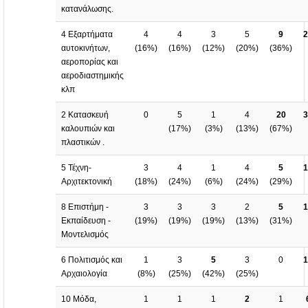
κατανάλωσης.
4 Εξαρτήματα
4
4
3
5
9
2
αυτοκινήτων,
(
16%
)
(
16%
)
(
12%
)
(
20%
)
(
36%
)
αεροπορίας και
αεροδιαστημικής
κλπ
2 Κατασκευή
0
5
1
4
20
3
καλουπιών και
(
17%
)
(
3%
)
(
13%
)
(
67%
)
πλαστικών .
5 Τέχνη-
3
4
1
4
5
1
Αρχιτεκτονική
(
18%
)
(
24%
)
(
6%
)
(
24%
)
(
29%
)
8 Επιστήμη -
3
3
3
2
5
1
Εκπαίδευση -
(
19%
)
(
19%
)
(
19%
)
(
13%
)
(
31%
)
Μοντελισμός
6 Πολιτισμός και
1
3
5
3
0
1
Αρχαιολογία
(
8%
)
(
25%
)
(
42%
)
(
25%
)
10 Μόδα,
1
1
1
2
1