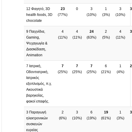
12 Φαγητό, 3D
23
0
3
1
3
3
health foods, 3D
(
77%
)
(
10%
)
(
3%
)
(
10%
)
chocolate
9 Παιχνίδια,
4
4
24
2
4
3
Gaming,
(
11%
)
(
11%
)
(
63%
)
(
5%
)
(
11%
)
Ψυχαγωγία &
Διασκέδαση,
Animation
7 Ιατρική,
7
7
7
6
1
2
Οδοντιατρική,
(
25%
)
(
25%
)
(
25%
)
(
21%
)
(
4%
)
Ιατρικός
εξοπλισμός, π.χ.
Ακουστικά
βαρηκοΐας,
φακοί επαφής.
3 Παραγωγή
2
3
6
19
1
3
ηλεκτρονικών
(
6%
)
(
10%
)
(
19%
)
(
61%
)
(
3%
)
συσκευών
ευρείας