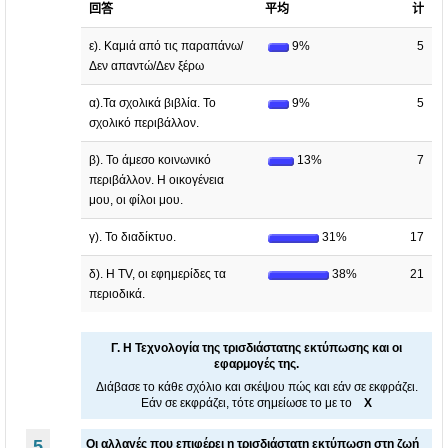
回答
平均
计
ε). Καμιά από τις παραπάνω/
9%
5
Δεν απαντώ/Δεν ξέρω
α).Τα σχολικά βιβλία. Το
9%
5
σχολικό περιβάλλον.
β). Το άμεσο κοινωνικό
13%
7
περιβάλλον. Η οικογένεια
μου, οι φίλοι μου.
γ). Το διαδίκτυο.
31%
17
δ). Η TV, οι εφημερίδες τα
38%
21
περιοδικά.
Γ. Η Τεχνολογία της τρισδιάστατης εκτύπωσης και οι
εφαρμογές της.
Διάβασε το κάθε σχόλιο και σκέψου πώς και εάν σε εκφράζει.
Εάν σε εκφράζει, τότε σημείωσε το με το
Χ
5
Οι αλλαγές που επιφέρει η τρισδιάστατη εκτύπωση στη ζωή