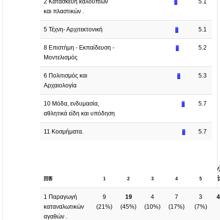
2 Κατασκευή καλουπιών
5.1
και πλαστικών .
5 Τέχνη- Αρχιτεκτονική
5.1
8 Επιστήμη - Εκπαίδευση -
5.2
Μοντελισμός
6 Πολιτισμός και
5.3
Αρχαιολογία
10 Μόδα, ενδυμασία,
5.7
αθλητικά είδη και υπόδηση
11 Κοσμήματα.
5.7
回答
1
2
3
4
5
1 Παραγωγή
9
19
4
7
3
4
καταναλωτικών
(
21%
)
(
45%
)
(
10%
)
(
17%
)
(
7%
)
αγαθών .