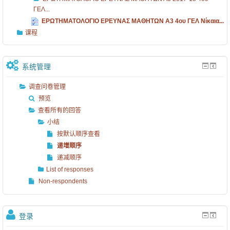
ΓΕΛ...
ΕΡΩΤΗΜΑΤΟΛΟΓΙΟ ΕΡΕΥΝΑΣ ΜΑΘΗΤΩΝ Α3 4ου ΓΕΛ Νίκαια...
课程
系统管理
调查问卷管理
预览
查看所有的回答
小结
按默认顺序查看
递增顺序
递减顺序
List of responses
Non-respondents
登录