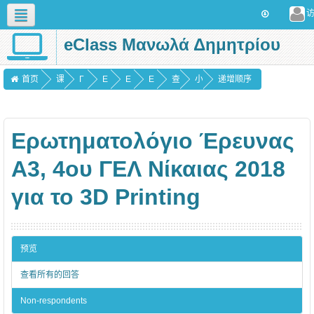
eClass Μανωλά Δημητρίου
简体中文 (zh_cn)
首页
课
Γ
Ε
Ε
Ε
查
小
递增顺序
程
Ε
ρ
Ρ
Ρ
看
结
Ν
ω
Ω
Ω
所
Ερωτηματολόγιο Έρευνας
Ι
τ
Τ
Τ
有
Κ
η
Η
Η
的
Α3, 4ου ΓΕΛ Νίκαιας 2018
Α
μ
Μ
Μ
回
για το 3D Printing
α
Α
Α
答
τ
Τ
Τ
ο
Ο
Ο
预览
λ
Λ
Λ
查看所有的回答
ό
Ο
Ο
γ
Γ
Γ
Non-respondents