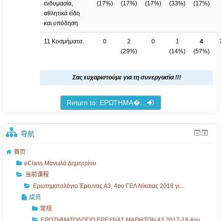
ενδυμασία,
(
17%
)
(
17%
)
(
17%
)
(
33%
)
(
17%
)
αθλητικά είδη
και υπόδηση
11 Κοσμήματα.
0
2
0
1
4
(
29%
)
(
14%
)
(
57%
)
Σας ευχαριστούμε για τη συνεργασία !!!
Return to: ΕΡΩΤΗΜΑ�...
导航
首页
eClass Μανωλά Δημητρίου
当前课程
Ερωτηματολόγιο Έρευνας Α3, 4ου ΓΕΛ Νίκαιας 2018 γι...
成员
常规
ΕΡΩΤΗΜΑΤΟΛΟΓΙΟ ΕΡΕΥΝΑΣ ΜΑΘΗΤΩΝ Α3 2017-18 4ου