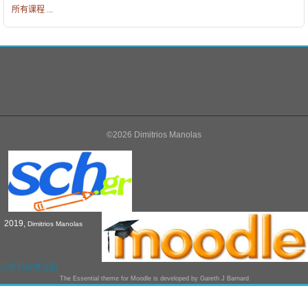
所有课程
...
©2026 Dimitrios Manolas
2019,
Dimitrios Manolas
切换到标准主题
The
Essential
theme for Moodle is developed by
Gareth J Barnard