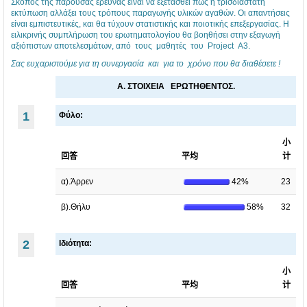
Ε
Α
Α
Σκοπός της παρούσας έρευνας είναι να εξετασθεί πως η τρισδιάστατη
εκτύπωση αλλάξει τους τρόπους παραγωγής υλικών αγαθών. Οι απαντήσεις
Λ
3
3
είναι εμπιστευτικές, και θα τύχουν στατιστικής και ποιοτικής επεξεργασίας. Η
ειλικρινής συμπλήρωση του ερωτηματολογίου θα βοηθήσει στην εξαγωγή
Ν
2
4
αξιόπιστων αποτελεσμάτων, από τους μαθητές του Project Α3.
ί
0
ο
Σας ευχαριστούμε για τη συνεργασία και για το χρόνο που θα διαθέσετε !
κ
1
υ
Α. ΣΤΟΙΧΕΙΑ ΕΡΩΤΗΘΕΝΤΟΣ.
α
7
Γ
1
Φύλο:
ι
-
Ε
α
1
Λ
小
ς
8
Ν
回答
平均
计
2
4
ί
α).Άρρεν
42%
23
0
ο
κ
β).Θήλυ
58%
32
1
υ
α
8
Γ
ι
2
Ιδιότητα
:
γ
Ε
α
ι.
Λ
..
小
回答
平均
计
.
..
.