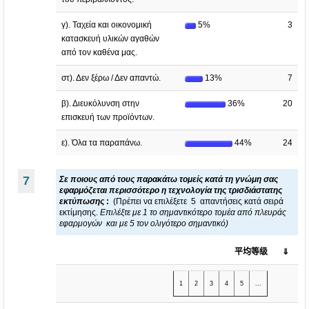
γ). Ταχεία και οικονομική
5%
3
κατασκευή υλικών αγαθών
από τον καθένα μας.
στ). Δεν ξέρω / Δεν απαντώ.
13%
7
β). Διευκόλυνση στην
36%
20
επισκευή των προϊόντων.
ε). Όλα τα παραπάνω.
44%
24
7
Σε ποιους από τους παρακάτω τομείς κατά τη γνώμη σας
εφαρμόζεται περισσότερο η τεχνολογία της τρισδιάστατης
εκτύπωσης
:
(Πρέπει να επιλέξετε 5 απαντήσεις κατά σειρά
εκτίμησης.
Επιλέξτε με 1 το σημαντικότερο τομέα από πλευράς
εφαρμογών και με 5 τον ολιγότερο σημαντικό)
平均等级
⇓
1
2
3
4
5
...