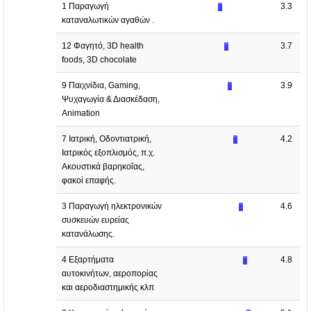
1 Παραγωγή
3.3
καταναλωτικών αγαθών .
12 Φαγητό, 3D health
3.7
foods, 3D chocolate
9 Παιχνίδια, Gaming,
3.9
Ψυχαγωγία & Διασκέδαση,
Animation
7 Ιατρική, Οδοντιατρική,
4.2
Ιατρικός εξοπλισμός, π.χ.
Ακουστικά βαρηκοΐας,
φακοί επαφής.
3 Παραγωγή ηλεκτρονικών
4.6
συσκευών ευρείας
κατανάλωσης.
4 Εξαρτήματα
4.8
αυτοκινήτων, αεροπορίας
και αεροδιαστημικής κλπ