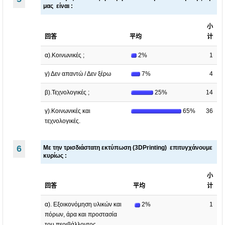
μας είναι :
小
回答
平均
计
α).Κοινωνικές ;
2%
1
γ) Δεν απαντώ / Δεν ξέρω
7%
4
β).Τεχνολογικές ;
25%
14
γ).Κοινωνικές και
65%
36
τεχνολογικές.
6
Με την τρισδιάστατη εκτύπωση (3DPrinting) επιτυγχάνουμε
κυρίως :
小
回答
平均
计
α). Εξοικονόμηση υλικών και
2%
1
πόρων, άρα και προστασία
του περιβάλλοντος.