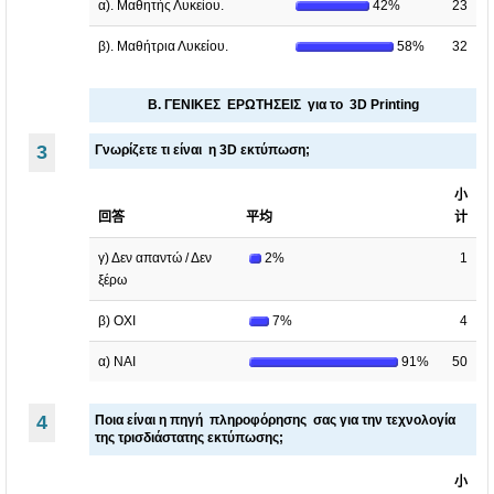
.
.
α). Μαθητής Λυκείου.
42%
23
β). Μαθήτρια Λυκείου.
58%
32
Β. ΓΕΝΙΚΕΣ ΕΡΩΤΗΣΕΙΣ για το 3D Printing
3
Γνωρίζετε τι είναι η 3D εκτύπωση;
小
回答
平均
计
γ) Δεν απαντώ / Δεν
2%
1
ξέρω
β) ΟΧΙ
7%
4
α) ΝΑΙ
91%
50
4
Ποια είναι η πηγή πληροφόρησης σας για την τεχνολογία
της τρισδιάστατης εκτύπωσης;
小