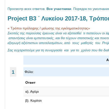
Μ
,
Τρ
Просмотр всех ответов.
Все участники
. Порядок по умолчан
ΑΘ
4ο
όπ
ΗΤ
υ
οι
Project Β3 ΄ Λυκείου 2017-18, Τρόπ
ΩΝ
ΓΕ
πρ
« Τρόποι πρόληψης / μείωσης της εγκληματικότητας»
B3
Λ
όλ
Σκοπός της παρούσας έρευνας είναι να εξετασθεί τι πιστεύουν οι έ
,
Νίκ
ηψ
απαντήσεις είναι εμπιστευτικές, και θα τύχουν στατιστικής και πο
εξαγωγή αξιόπιστων αποτελεσμάτων, από τους μαθητές του Proje
4ο
αια
ης
Σας ευχαριστούμε για τη συνεργασία και για το χρόνο που θα διαθ
υ
ς
-μ.
ΓΕ
20
..
Α
Λ
17.
Νίκ
..
1
Φύλο:
...
Ответ
α). Αγόρι
β). Κορίτσι