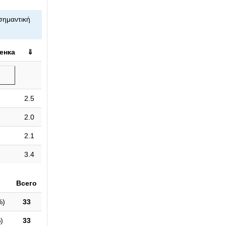
σημαντική
енка
⇓
2.5
2.0
2.1
3.4
Всего
%
)
33
%
)
33