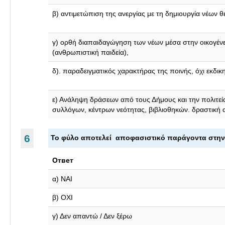
β) αντιμετώπιση της ανεργίας με τη δημιουργία νέων 
γ) ορθή διαπαιδαγώγηση των νέων μέσα στην οικογένει
(ανθρωπιστική παιδεία),
δ). παραδειγματικός χαρακτήρας της ποινής, όχι εκδικ
ε) Ανάληψη δράσεων από τους Δήμους και την πολιτεί
συλλόγων, κέντρων νεότητας, βιβλιοθηκών. δραστική 
6
Τ
ο φύλο αποτελεί αποφασιστικό παράγοντα στη
Ответ
α) ΝΑΙ
β) ΟΧΙ
γ) Δεν απαντώ / Δεν ξέρω