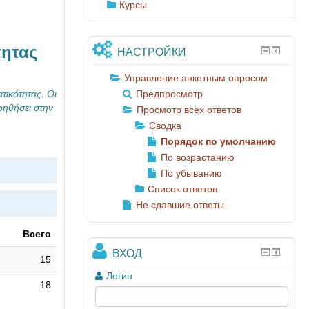
Курсы
τητας
НАСТРОЙКИ
Управление анкетным опросом
τικότητας. Οι
Предпросмотр
οηθήσει στην
Просмотр всех ответов
Сводка
Порядок по умолчанию
По возрастанию
По убыванию
Список ответов
Не сдавшие ответы
Всего
ВХОД
15
Логин
18