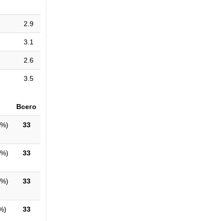
2.9
3.1
2.6
3.5
Всего
7%
)
33
2%
)
33
1%
)
33
%
)
33