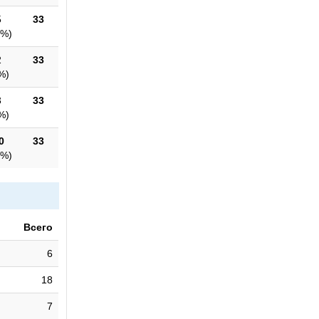
5
33
5%
)
2
33
%
)
3
33
%
)
0
33
1%
)
Всего
6
18
7