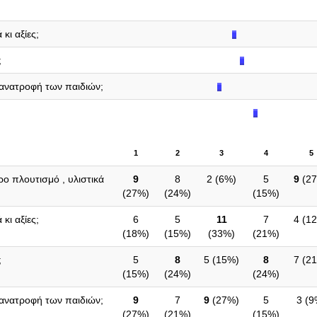
κι αξίες;
;
 ανατροφή των παιδιών;
1
2
3
4
5
ρο πλουτισμό , υλιστικά
9
8
2 (
6%
)
5
9
(
2
(
27%
)
(
24%
)
(
15%
)
κι αξίες;
6
5
11
7
4 (
1
(
18%
)
(
15%
)
(
33%
)
(
21%
)
;
5
8
5 (
15%
)
8
7 (
2
(
15%
)
(
24%
)
(
24%
)
 ανατροφή των παιδιών;
9
7
9
(
27%
)
5
3 (
9
(
27%
)
(
21%
)
(
15%
)