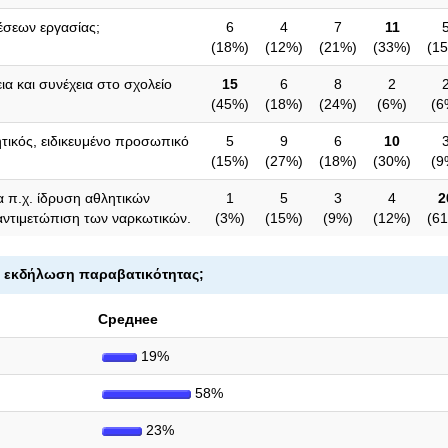
θέσεων εργασίας;
6
4
7
11
(
18%
)
(
12%
)
(
21%
)
(
33%
)
(
1
α και συνέχεια στο σχολείο
15
6
8
2
(
45%
)
(
18%
)
(
24%
)
(
6%
)
(
6
ητικός, ειδικευμένο προσωπικό
5
9
6
10
(
15%
)
(
27%
)
(
18%
)
(
30%
)
(
9
α π.χ. ίδρυση αθλητικών
1
5
3
4
2
αντιμετώπιση των ναρκωτικών.
(
3%
)
(
15%
)
(
9%
)
(
12%
)
(
6
ν εκδήλωση παραβατικότητας
;
Среднее
19%
58%
23%