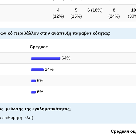
4
5
6 (
18%
)
8
10
(
12%
)
(
15%
)
(
24%
)
(
30
οινωνικό περιβάλλον στην ανάπτυξη παραβατικότητας;
Среднее
64%
24%
6%
6%
ας, μείωσης της εγκληματικότητας;
ερο επιθυμητή κλπ).
Средняя оц