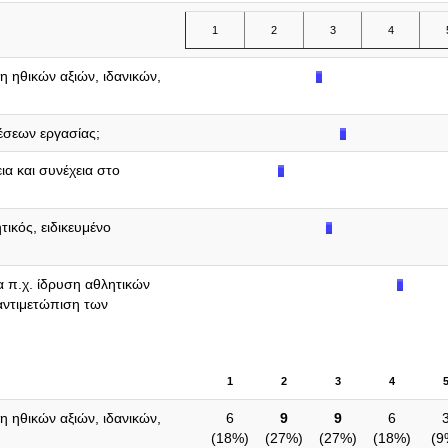
1
2
3
4
η ηθικών αξιών, ιδανικών,
θέσεων εργασίας;
α και συνέχεια στο
τικός, ειδικευμένο
α π.χ. ίδρυση αθλητικών
αντιμετώπιση των
1
2
3
4
η ηθικών αξιών, ιδανικών,
6
9
9
6
(
18%
)
(
27%
)
(
27%
)
(
18%
)
(
9