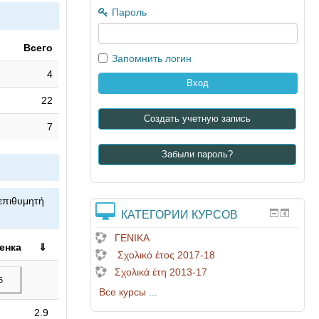
Пароль
Всего
Запомнить логин
4
22
Создать учетную запись
7
Забыли пароль?
 επιθυμητή
КАТЕГОРИИ КУРСОВ
ΓΕΝΙΚΑ
енка
⇓
Σχολικό έτος 2017-18
Σχολικά έτη 2013-17
5
Все курсы
...
2.9