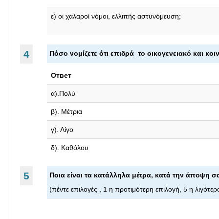
ε) οι χαλαροί νόμοι, ελλιπής αστυνόμευση;
4
Πόσο νομίζετε ότι επιδρά το οικογενειακό και κ
Ответ
α).Πολύ
β). Μέτρια
γ). Λίγο
δ). Καθόλου
5
Ποια είναι τα κατάλληλα μέτρα, κατά την άποψη σ
(πέντε επιλογές , 1 η προτιμότερη επιλογή, 5 η λιγότ