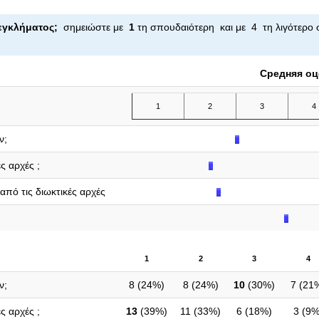
ς εγκλήματος;
σημειώστε με
1
τη σπουδαιότερη και με 4 τη λιγότερο 
Средняя оц
1
2
3
4
ν;
ς αρχές ;
από τις διωκτικές αρχές
1
2
3
4
ν;
8 (
24%
)
8 (
24%
)
10
(
30%
)
7 (
21
ς αρχές ;
13
(
39%
)
11 (
33%
)
6 (
18%
)
3 (
9