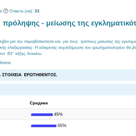
ию
Ответа (ов):
33
οι πρόληψης - μείωσης της εγκληματικό
φηβοι για την παραβατικότητα και για τους τρόπους μείωσης της εγκλημα
ιοτικής επεξεργασίας. Η ειλικρινής συμπλήρωση του ερωτηματολογίου θα β
ct Β3΄ τάξης Λυκείου.
έσετε.
. ΣΤΟΙΧΕΙΑ ΕΡΩΤΗΘΕΝΤΟΣ.
Среднее
45%
55%