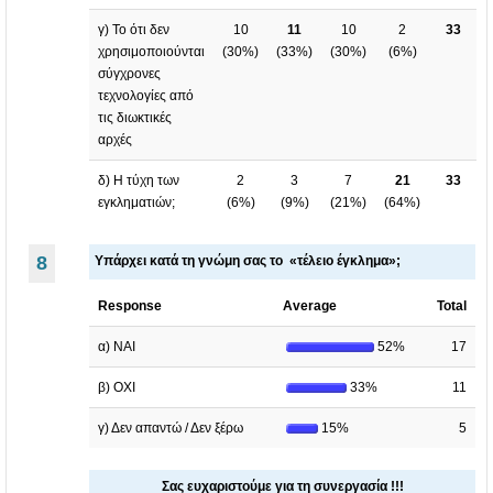
γ) Το ότι δεν
10
11
10
2
33
χρησιμοποιούνται
(
30%
)
(
33%
)
(
30%
)
(
6%
)
σύγχρονες
τεχνολογίες από
τις διωκτικές
αρχές
δ) Η τύχη των
2
3
7
21
33
εγκληματιών;
(
6%
)
(
9%
)
(
21%
)
(
64%
)
8
Υπάρχει κατά τη γνώμη σας το «τέλειο έγκλημα»;
Response
Average
Total
α) ΝΑΙ
52%
17
β) ΟΧΙ
33%
11
γ) Δεν απαντώ / Δεν ξέρω
15%
5
Σας ευχαριστούμε για τη συνεργασία !!!