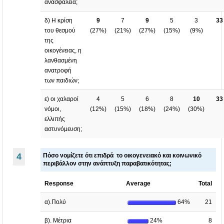
ανασφάλεια;
δ) Η κρίση
9
7
9
5
3
33
του θεσμού
(
27%
)
(
21%
)
(
27%
)
(
15%
)
(
9%
)
της
οικογένειας, η
λανθασμένη
ανατροφή
των παιδιών;
ε) οι χαλαροί
4
5
6
8
10
33
νόμοι,
(
12%
)
(
15%
)
(
18%
)
(
24%
)
(
30%
)
ελλιπής
αστυνόμευση;
4
Πόσο νομίζετε ότι επιδρά το οικογενειακό και κοινωνικό
περιβάλλον στην ανάπτυξη παραβατικότητας;
Response
Average
Total
α).Πολύ
64%
21
β). Μέτρια
24%
8