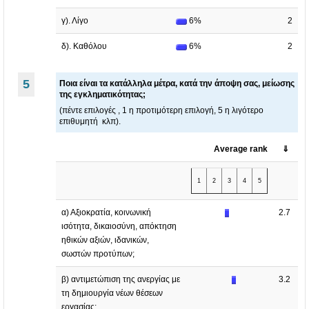
γ). Λίγο
6%
2
δ). Καθόλου
6%
2
5
Ποια είναι τα κατάλληλα μέτρα, κατά την άποψη σας, μείωσης
της εγκληματικότητας;
(πέντε επιλογές , 1 η προτιμότερη επιλογή, 5 η λιγότερο
επιθυμητή κλπ).
Average rank
⇓
1
2
3
4
5
α) Αξιοκρατία, κοινωνική
2.7
ισότητα, δικαιοσύνη, απόκτηση
ηθικών αξιών, ιδανικών,
σωστών προτύπων;
β) αντιμετώπιση της ανεργίας με
3.2
τη δημιουργία νέων θέσεων
εργασίας;