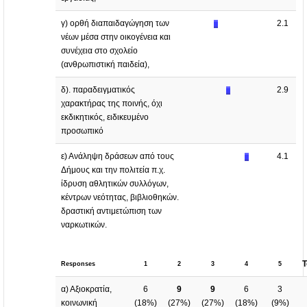
γ) ορθή διαπαιδαγώγηση των
2.1
νέων μέσα στην οικογένεια και
συνέχεια στο σχολείο
(ανθρωπιστική παιδεία),
δ). παραδειγματικός
2.9
χαρακτήρας της ποινής, όχι
εκδικητικός, ειδικευμένο
προσωπικό
ε) Ανάληψη δράσεων από τους
4.1
Δήμους και την πολιτεία π.χ.
ίδρυση αθλητικών συλλόγων,
κέντρων νεότητας, βιβλιοθηκών.
δραστική αντιμετώπιση των
ναρκωτικών.
T
Responses
1
2
3
4
5
α) Αξιοκρατία,
6
9
9
6
3
κοινωνική
(
18%
)
(
27%
)
(
27%
)
(
18%
)
(
9%
)