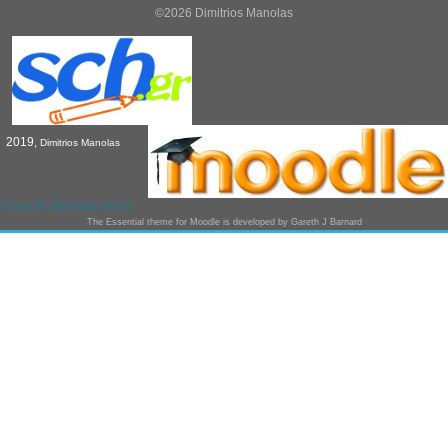
©2026 Dimitrios Manolas
2019,
Dimitrios Manolas
Växla till standard temat
The
Essential
theme for Moodle is developed by
Gareth J Barnard