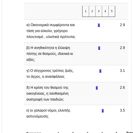
1
2
3
4
5
α) Οικονομικά συμφέροντα και
2.9
τάση για εύκολο, γρήγορο
πλουτισμό , υλιστικά πρότυπα;
β) Η ανηθικότητα η έλλειψη
2.9
πίστης σε θεσμούς, ιδανικά κι
αξίες;
γ) Ο σύγχρονος τρόπος ζωής,
3.1
το άγχος, η ανασφάλεια;
δ) Η κρίση του θεσμού της
2.6
οικογένειας, η λανθασμένη
ανατροφή των παιδιών;
ε) οι χαλαροί νόμοι, ελλιπής
3.5
αστυνόμευση;