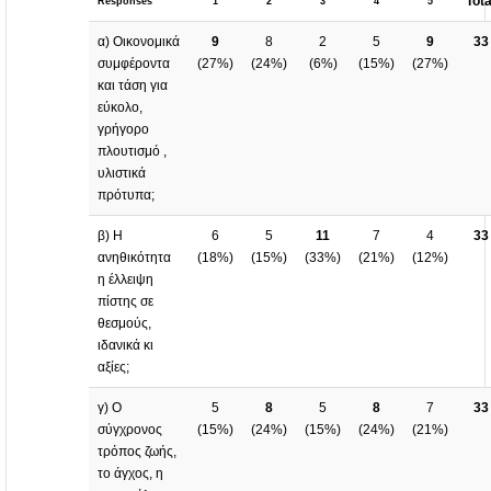
Tota
Responses
1
2
3
4
5
α) Οικονομικά
9
8
2
5
9
33
συμφέροντα
(
27%
)
(
24%
)
(
6%
)
(
15%
)
(
27%
)
και τάση για
εύκολο,
γρήγορο
πλουτισμό ,
υλιστικά
πρότυπα;
β) Η
6
5
11
7
4
33
ανηθικότητα
(
18%
)
(
15%
)
(
33%
)
(
21%
)
(
12%
)
η έλλειψη
πίστης σε
θεσμούς,
ιδανικά κι
αξίες;
γ) Ο
5
8
5
8
7
33
σύγχρονος
(
15%
)
(
24%
)
(
15%
)
(
24%
)
(
21%
)
τρόπος ζωής,
το άγχος, η