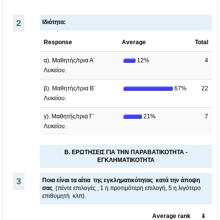
2
Ιδιότητα:
Response
Average
Total
α). Μαθητής/τρια Α΄
12%
4
Λυκείου.
β). Μαθητής/τρια Β΄
67%
22
Λυκείου.
γ). Μαθητής/τρια Γ΄
21%
7
Λυκείου.
Β. ΕΡΩΤΗΣΕΙΣ ΓΙΑ ΤΗΝ ΠΑΡΑΒΑΤΙΚΟΤΗΤΑ -
ΕΓΚΛΗΜΑΤΙΚΟΤΗΤΑ
3
Ποια είναι τα αίτια της εγκληματικότητας κατά την άποψη
σας
(πέντε επιλογές , 1 η προτιμότερη επιλογή, 5 η λιγότερο
επιθυμητή κλπ).
Average rank
⇓