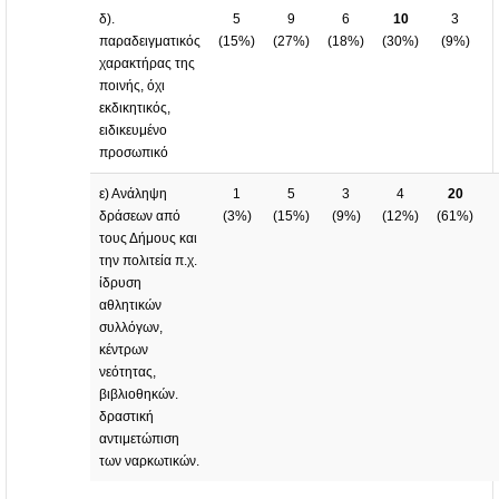
δ).
5
9
6
10
3
παραδειγματικός
(
15%
)
(
27%
)
(
18%
)
(
30%
)
(
9%
)
χαρακτήρας της
ποινής, όχι
εκδικητικός,
ειδικευμένο
προσωπικό
ε) Ανάληψη
1
5
3
4
20
δράσεων από
(
3%
)
(
15%
)
(
9%
)
(
12%
)
(
61%
)
τους Δήμους και
την πολιτεία π.χ.
ίδρυση
αθλητικών
συλλόγων,
κέντρων
νεότητας,
βιβλιοθηκών.
δραστική
αντιμετώπιση
των ναρκωτικών.