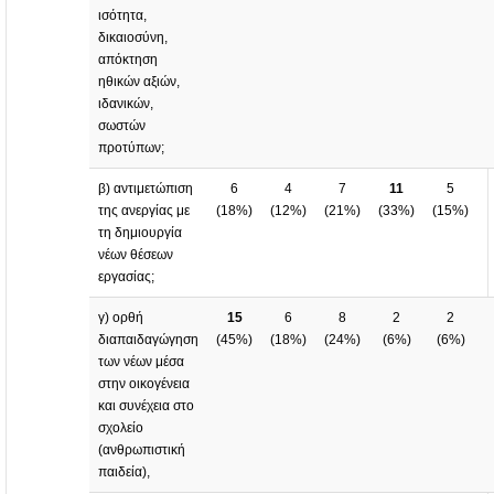
ισότητα,
δικαιοσύνη,
απόκτηση
ηθικών αξιών,
ιδανικών,
σωστών
προτύπων;
β) αντιμετώπιση
6
4
7
11
5
της ανεργίας με
(
18%
)
(
12%
)
(
21%
)
(
33%
)
(
15%
)
τη δημιουργία
νέων θέσεων
εργασίας;
γ) ορθή
15
6
8
2
2
διαπαιδαγώγηση
(
45%
)
(
18%
)
(
24%
)
(
6%
)
(
6%
)
των νέων μέσα
στην οικογένεια
και συνέχεια στο
σχολείο
(ανθρωπιστική
παιδεία),