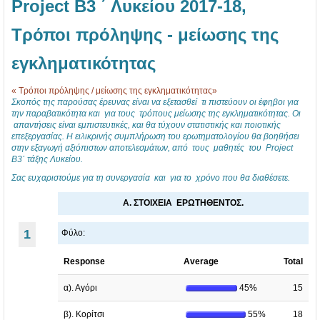
Project Β3 ΄ Λυκείου 2017-18,
Τρόποι πρόληψης - μείωσης της
εγκληματικότητας
« Τρόποι πρόληψης / μείωσης της εγκληματικότητας»
Σκοπός της παρούσας έρευνας είναι να εξετασθεί τι πιστεύουν οι έφηβοι για
την παραβατικότητα και για τους τρόπους μείωσης της εγκληματικότητας. Οι
απαντήσεις είναι εμπιστευτικές, και θα τύχουν στατιστικής και ποιοτικής
επεξεργασίας. Η ειλικρινής συμπλήρωση του ερωτηματολογίου θα βοηθήσει
στην εξαγωγή αξιόπιστων αποτελεσμάτων, από τους μαθητές του Project
Β3΄ τάξης Λυκείου.
Σας ευχαριστούμε για τη συνεργασία και για το χρόνο που θα διαθέσετε.
Α. ΣΤΟΙΧΕΙΑ ΕΡΩΤΗΘΕΝΤΟΣ.
1
Φύλο:
Response
Average
Total
α). Αγόρι
45%
15
β). Κορίτσι
55%
18