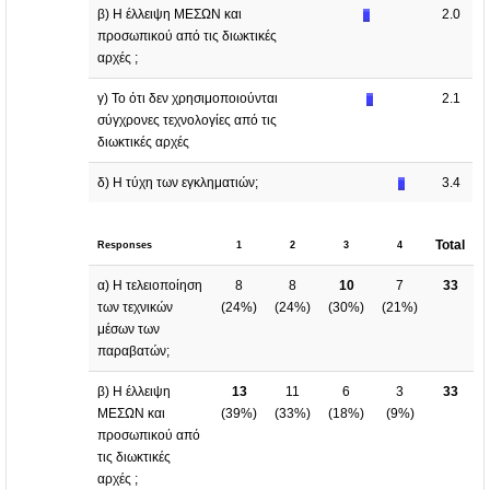
β) Η έλλειψη ΜΕΣΩΝ και
2.0
προσωπικού από τις διωκτικές
αρχές ;
γ) Το ότι δεν χρησιμοποιούνται
2.1
σύγχρονες τεχνολογίες από τις
διωκτικές αρχές
δ) Η τύχη των εγκληματιών;
3.4
Total
Responses
1
2
3
4
α) Η τελειοποίηση
8
8
10
7
33
των τεχνικών
(
24%
)
(
24%
)
(
30%
)
(
21%
)
μέσων των
παραβατών;
β) Η έλλειψη
13
11
6
3
33
ΜΕΣΩΝ και
(
39%
)
(
33%
)
(
18%
)
(
9%
)
προσωπικού από
τις διωκτικές
αρχές ;