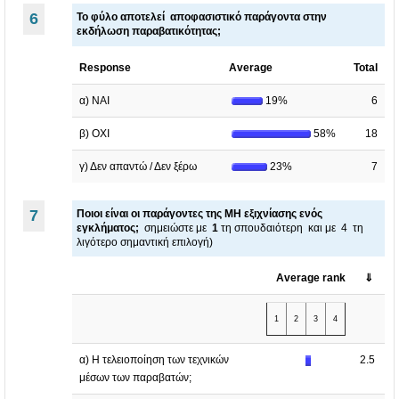
6
Τ
ο φύλο αποτελεί αποφασιστικό παράγοντα στην
εκδήλωση παραβατικότητας
;
Response
Average
Total
α) ΝΑΙ
19%
6
β) ΟΧΙ
58%
18
γ) Δεν απαντώ / Δεν ξέρω
23%
7
7
Ποιοι είναι οι παράγοντες της ΜΗ εξιχνίασης ενός
εγκλήματος;
σημειώστε με
1
τη σπουδαιότερη και με 4 τη
λιγότερο σημαντική επιλογή)
Average rank
⇓
1
2
3
4
α) Η τελειοποίηση των τεχνικών
2.5
μέσων των παραβατών;