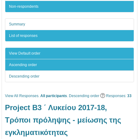
Ι
ι
κ
s
Non-respondents
Ο
ο
ε
e
Ε
Έ
ί
s
Summary
Ρ
ρ
ο
Ε
ε
υ
List of responses
Υ
υ
2
Ν
ν
0
View Default order
Α
α
1
Ascending order
Σ
ς
7
Descending order
Μ
B
-
Α
3
1
View All Responses.
All participants
Θ
,
. Descending order
8
Responses:
33
Η
4
,
Project Β3 ΄ Λυκείου 2017-18,
Τ
ο
Τ
Τρόποι πρόληψης - μείωσης της
Ω
υ
ρ
εγκληματικότητας
Ν
Γ
ό