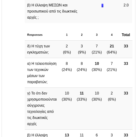
β) Η έλλειψη ΜΕΣΩΝ και
2.0
προσωπικού από τις διωκτικές
αρχές ;
Total
Responses
1
2
3
4
δ) Η τύχη των
2
3
7
21
33
εγκληματιών;
(
6%
)
(
9%
)
(
21%
)
(
64%
)
α) Η τελειοποίηση
8
8
10
7
33
των τεχνικών
(
24%
)
(
24%
)
(
30%
)
(
21%
)
μέσων των
παραβατών;
γ) Το ότι δεν
10
11
10
2
33
χρησιμοποιούνται
(
30%
)
(
33%
)
(
30%
)
(
6%
)
σύγχρονες
τεχνολογίες από
τις διωκτικές
αρχές
β) Η έλλειψη
13
11
6
3
33