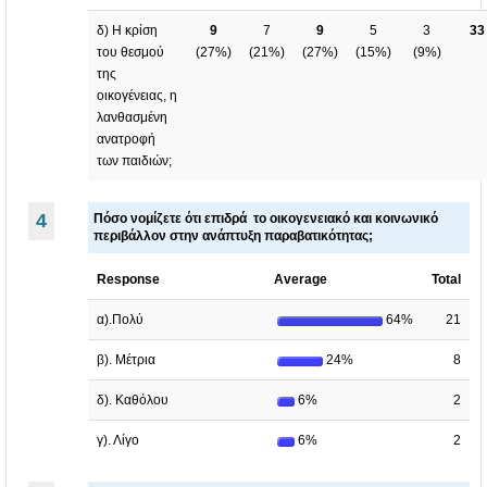
δ) Η κρίση
9
7
9
5
3
33
του θεσμού
(
27%
)
(
21%
)
(
27%
)
(
15%
)
(
9%
)
της
οικογένειας, η
λανθασμένη
ανατροφή
των παιδιών;
4
Πόσο νομίζετε ότι επιδρά το οικογενειακό και κοινωνικό
περιβάλλον στην ανάπτυξη παραβατικότητας;
Response
Average
Total
α).Πολύ
64%
21
β). Μέτρια
24%
8
δ). Καθόλου
6%
2
γ). Λίγο
6%
2