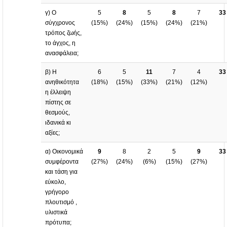
γ) Ο
5
8
5
8
7
33
σύγχρονος
(
15%
)
(
24%
)
(
15%
)
(
24%
)
(
21%
)
τρόπος ζωής,
το άγχος, η
ανασφάλεια;
β) Η
6
5
11
7
4
33
ανηθικότητα
(
18%
)
(
15%
)
(
33%
)
(
21%
)
(
12%
)
η έλλειψη
πίστης σε
θεσμούς,
ιδανικά κι
αξίες;
α) Οικονομικά
9
8
2
5
9
33
συμφέροντα
(
27%
)
(
24%
)
(
6%
)
(
15%
)
(
27%
)
και τάση για
εύκολο,
γρήγορο
πλουτισμό ,
υλιστικά
πρότυπα;