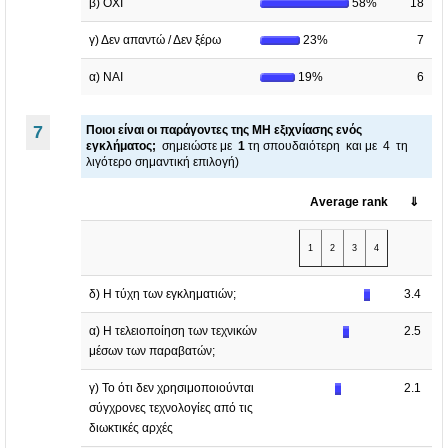
β) ΟΧΙ
58%
18
γ) Δεν απαντώ / Δεν ξέρω
23%
7
α) ΝΑΙ
19%
6
7
Ποιοι είναι οι παράγοντες της ΜΗ εξιχνίασης ενός
εγκλήματος;
σημειώστε με
1
τη σπουδαιότερη και με 4 τη
λιγότερο σημαντική επιλογή)
Average rank
⇓
1
2
3
4
δ) Η τύχη των εγκληματιών;
3.4
α) Η τελειοποίηση των τεχνικών
2.5
μέσων των παραβατών;
γ) Το ότι δεν χρησιμοποιούνται
2.1
σύγχρονες τεχνολογίες από τις
διωκτικές αρχές