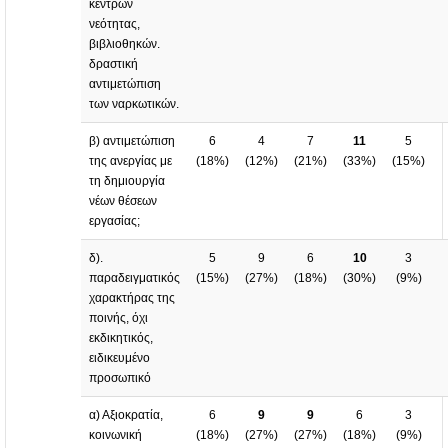
κέντρων
νεότητας,
βιβλιοθηκών.
δραστική
αντιμετώπιση
των ναρκωτικών.
β) αντιμετώπιση
6
4
7
11
5
της ανεργίας με
(
18%
)
(
12%
)
(
21%
)
(
33%
)
(
15%
)
τη δημιουργία
νέων θέσεων
εργασίας;
δ).
5
9
6
10
3
παραδειγματικός
(
15%
)
(
27%
)
(
18%
)
(
30%
)
(
9%
)
χαρακτήρας της
ποινής, όχι
εκδικητικός,
ειδικευμένο
προσωπικό
α) Αξιοκρατία,
6
9
9
6
3
κοινωνική
(
18%
)
(
27%
)
(
27%
)
(
18%
)
(
9%
)