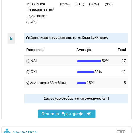
ΜΕΣΩΝ και
(
39%
)
(
33%
)
(
18%
)
(
9%
)
προσωπικού από
τις διωκτικές
αρχές ;
8
Υπάρχει κατά τη γνώμη σας το «τέλειο έγκλημα»;
Response
Average
Total
α) ΝΑΙ
52%
17
β) ΟΧΙ
33%
11
γ) Δεν απαντώ / Δεν ξέρω
15%
5
Σας ευχαριστούμε για τη συνεργασία !!!
Return to: Ερωτημα�...
NAVIGATION