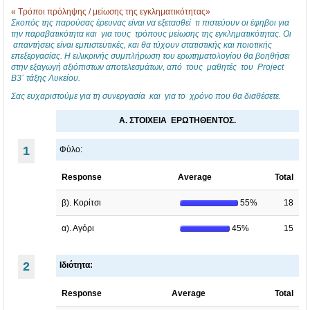
B
Ε
π
« Τρόποι πρόληψης / μείωσης της εγκληματικότητας»
3
Λ
ο
Σκοπός της παρούσας έρευνας είναι να εξετασθεί τι πιστεύουν οι έφηβοι για
την παραβατικότητα και για τους τρόπους μείωσης της εγκληματικότητας. Οι
,
Ν
ι
απαντήσεις είναι εμπιστευτικές, και θα τύχουν στατιστικής και ποιοτικής
επεξεργασίας. Η ειλικρινής συμπλήρωση του ερωτηματολογίου θα βοηθήσει
4
ί
π
στην εξαγωγή αξιόπιστων αποτελεσμάτων, από τους μαθητές του Project
Β3΄ τάξης Λυκείου.
ο
κ
ρ
Σας ευχαριστούμε για τη συνεργασία και για το χρόνο που θα διαθέσετε.
υ
α
ό
Γ
ι
λ
Α. ΣΤΟΙΧΕΙΑ ΕΡΩΤΗΘΕΝΤΟΣ.
Ε
α
η
1
Φύλο:
Λ
ς
ψ
Ν
2
η
Response
Average
Total
ί
0
ς
β). Κορίτσι
55%
18
κ
1
-
α). Αγόρι
45%
15
..
7
μ
.
..
..
2
Ιδιότητα:
.
.
Response
Average
Total