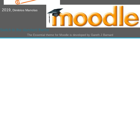
2019,
Dimitrios Manolas
Switch to the standard theme
The
Essential
theme for Moodle is developed by
Gareth J Barnard