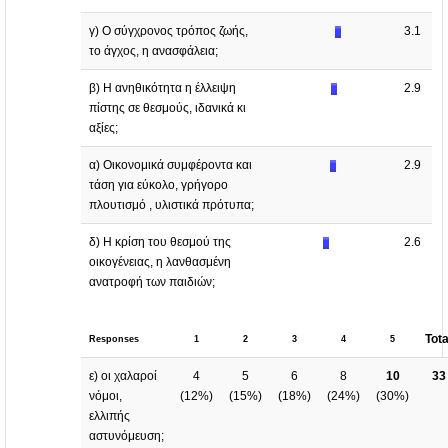
γ) Ο σύγχρονος τρόπος ζωής,
3.1
το άγχος, η ανασφάλεια;
β) Η ανηθικότητα η έλλειψη
2.9
πίστης σε θεσμούς, ιδανικά κι
αξίες;
α) Οικονομικά συμφέροντα και
2.9
τάση για εύκολο, γρήγορο
πλουτισμό , υλιστικά πρότυπα;
δ) Η κρίση του θεσμού της
2.6
οικογένειας, η λανθασμένη
ανατροφή των παιδιών;
Tota
Responses
1
2
3
4
5
ε) οι χαλαροί
4
5
6
8
10
33
νόμοι,
(
12%
)
(
15%
)
(
18%
)
(
24%
)
(
30%
)
ελλιπής
αστυνόμευση;