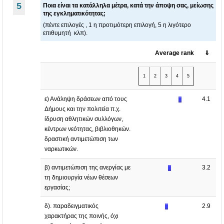
5
Ποια είναι τα κατάλληλα μέτρα, κατά την άποψη σας, μείωσης
της εγκληματικότητας;
(πέντε επιλογές , 1 η προτιμότερη επιλογή, 5 η λιγότερο
επιθυμητή κλπ).
Average rank
⇓
1
2
3
4
5
ε) Ανάληψη δράσεων από τους
4.1
Δήμους και την πολιτεία π.χ.
ίδρυση αθλητικών συλλόγων,
κέντρων νεότητας, βιβλιοθηκών.
δραστική αντιμετώπιση των
ναρκωτικών.
β) αντιμετώπιση της ανεργίας με
3.2
τη δημιουργία νέων θέσεων
εργασίας;
δ). παραδειγματικός
2.9
χαρακτήρας της ποινής, όχι