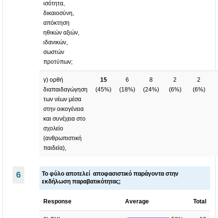
ισότητα,
δικαιοσύνη,
απόκτηση
ηθικών αξιών,
ιδανικών,
σωστών
προτύπων;
γ) ορθή
15
6
8
2
2
διαπαιδαγώγηση
(
45%
)
(
18%
)
(
24%
)
(
6%
)
(
6%
)
των νέων μέσα
στην οικογένεια
και συνέχεια στο
σχολείο
(ανθρωπιστική
παιδεία),
6
Τ
ο φύλο αποτελεί αποφασιστικό παράγοντα στην
εκδήλωση παραβατικότητας
;
Response
Average
Total