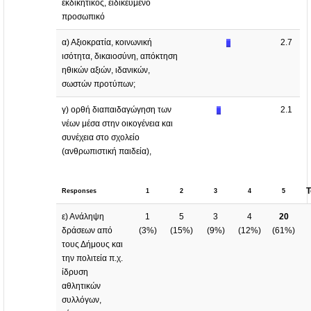
εκδικητικός, ειδικευμένο
προσωπικό
α) Αξιοκρατία, κοινωνική
2.7
ισότητα, δικαιοσύνη, απόκτηση
ηθικών αξιών, ιδανικών,
σωστών προτύπων;
γ) ορθή διαπαιδαγώγηση των
2.1
νέων μέσα στην οικογένεια και
συνέχεια στο σχολείο
(ανθρωπιστική παιδεία),
T
Responses
1
2
3
4
5
ε) Ανάληψη
1
5
3
4
20
δράσεων από
(
3%
)
(
15%
)
(
9%
)
(
12%
)
(
61%
)
τους Δήμους και
την πολιτεία π.χ.
ίδρυση
αθλητικών
συλλόγων,