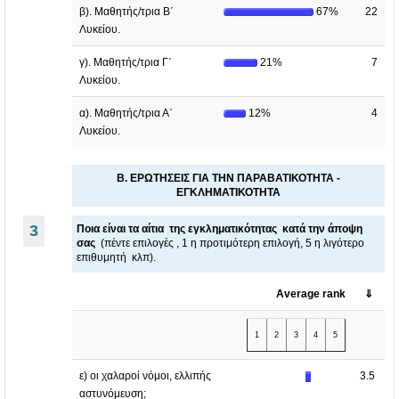
β). Μαθητής/τρια Β΄
67%
22
Λυκείου.
γ). Μαθητής/τρια Γ΄
21%
7
Λυκείου.
α). Μαθητής/τρια Α΄
12%
4
Λυκείου.
Β. ΕΡΩΤΗΣΕΙΣ ΓΙΑ ΤΗΝ ΠΑΡΑΒΑΤΙΚΟΤΗΤΑ -
ΕΓΚΛΗΜΑΤΙΚΟΤΗΤΑ
3
Ποια είναι τα αίτια της εγκληματικότητας κατά την άποψη
σας
(πέντε επιλογές , 1 η προτιμότερη επιλογή, 5 η λιγότερο
επιθυμητή κλπ).
Average rank
⇓
1
2
3
4
5
ε) οι χαλαροί νόμοι, ελλιπής
3.5
αστυνόμευση;