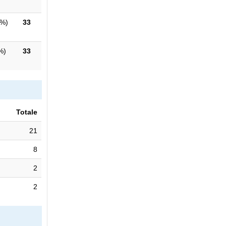
7%
)
33
%
)
33
Totale
21
8
2
2