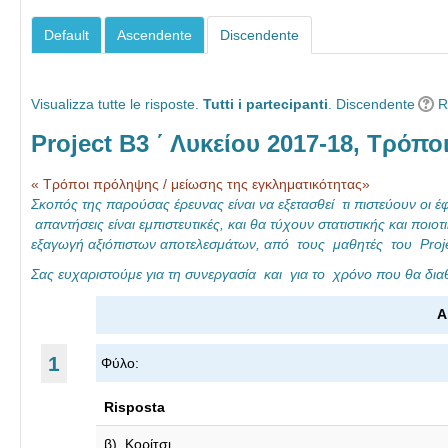
Default
Ascendente
Discendente
Visualizza tutte le risposte.
Tutti i partecipanti
. Discendente
R
Project Β3 ΄ Λυκείου 2017-18, Τρόπ
« Τρόποι πρόληψης / μείωσης της εγκληματικότητας»
Σκοπός της παρούσας έρευνας είναι να εξετασθεί τι πιστεύουν οι έ
απαντήσεις είναι εμπιστευτικές, και θα τύχουν στατιστικής και πο
εξαγωγή αξιόπιστων αποτελεσμάτων, από τους μαθητές του Proje
Σας ευχαριστούμε για τη συνεργασία και για το χρόνο που θα διαθ
Α
1
Φύλο:
Risposta
β). Κορίτσι