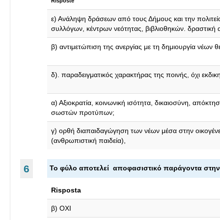
Risposte
ε) Ανάληψη δράσεων από τους Δήμους και την πολιτεί
συλλόγων, κέντρων νεότητας, βιβλιοθηκών. δραστική 
β) αντιμετώπιση της ανεργίας με τη δημιουργία νέων 
δ). παραδειγματικός χαρακτήρας της ποινής, όχι εκδικ
α) Αξιοκρατία, κοινωνική ισότητα, δικαιοσύνη, απόκτησ
σωστών προτύπων;
γ) ορθή διαπαιδαγώγηση των νέων μέσα στην οικογένει
(ανθρωπιστική παιδεία),
6
Τ
ο φύλο αποτελεί αποφασιστικό παράγοντα στη
Risposta
β) ΟΧΙ