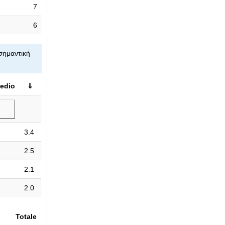
7
6
σημαντική
edio
⇓
3.4
2.5
2.1
2.0
Totale