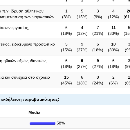
1
2
3
4
5
α π.χ. ίδρυση αθλητικών
1
5
3
4
2
αντιμετώπιση των ναρκωτικών.
(
3%
)
(
15%
)
(
9%
)
(
12%
)
(
6
θέσεων εργασίας;
6
4
7
11
(
18%
)
(
12%
)
(
21%
)
(
33%
)
(
1
ητικός, ειδικευμένο προσωπικό
5
9
6
10
(
15%
)
(
27%
)
(
18%
)
(
30%
)
(
9
η ηθικών αξιών, ιδανικών,
6
9
9
6
(
18%
)
(
27%
)
(
27%
)
(
18%
)
(
9
α και συνέχεια στο σχολείο
15
6
8
2
(
45%
)
(
18%
)
(
24%
)
(
6%
)
(
6
ν εκδήλωση παραβατικότητας
;
Media
58%