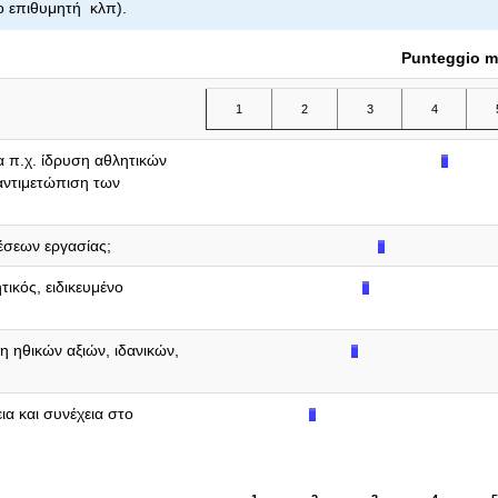
ερο επιθυμητή κλπ).
Punteggio m
1
2
3
4
α π.χ. ίδρυση αθλητικών
αντιμετώπιση των
θέσεων εργασίας;
τικός, ειδικευμένο
η ηθικών αξιών, ιδανικών,
α και συνέχεια στο