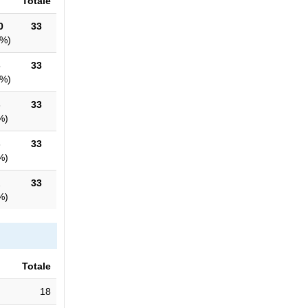
Totale
0
33
1%
)
5
33
5%
)
3
33
%
)
3
33
%
)
2
33
%
)
Totale
18