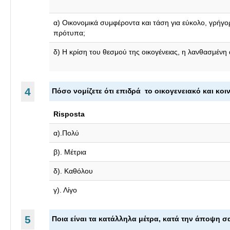
α) Οικονομικά συμφέροντα και τάση για εύκολο, γρήγο
πρότυπα;
δ) Η κρίση του θεσμού της οικογένειας, η λανθασμένη
4
Πόσο νομίζετε ότι επιδρά το οικογενειακό και κ
Risposta
α).Πολύ
β). Μέτρια
δ). Καθόλου
γ). Λίγο
5
Ποια είναι τα κατάλληλα μέτρα, κατά την άποψη σ