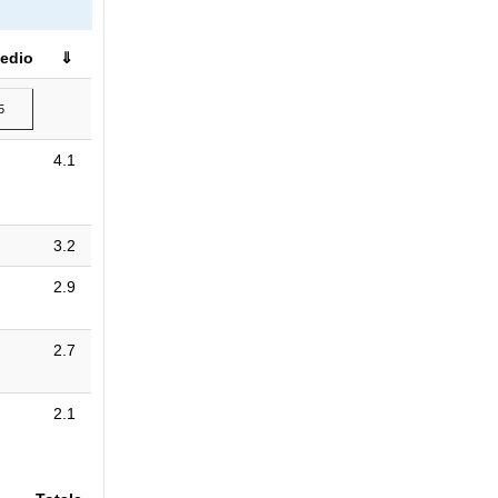
edio
⇓
5
4.1
3.2
2.9
2.7
2.1