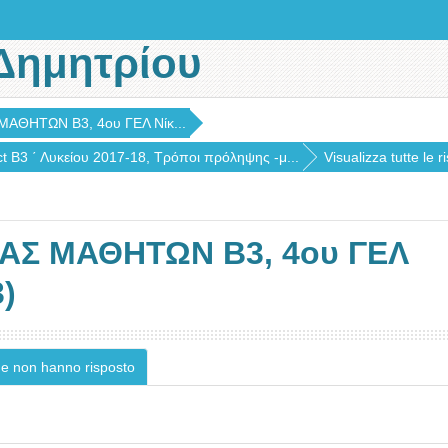
Δημητρίου
ΘΗΤΩΝ B3, 4ου ΓΕΛ Νίκ...
ct Β3 ΄ Λυκείου 2017-18, Τρόποι πρόληψης -μ...
Visualizza tutte le r
Σ ΜΑΘΗΤΩΝ B3, 4ου ΓΕΛ
3)
che non hanno risposto