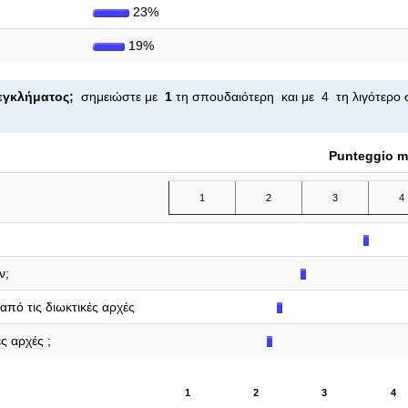
23%
19%
ς εγκλήματος;
σημειώστε με
1
τη σπουδαιότερη και με 4 τη λιγότερο 
Punteggio m
1
2
3
4
ν;
από τις διωκτικές αρχές
ς αρχές ;
1
2
3
4