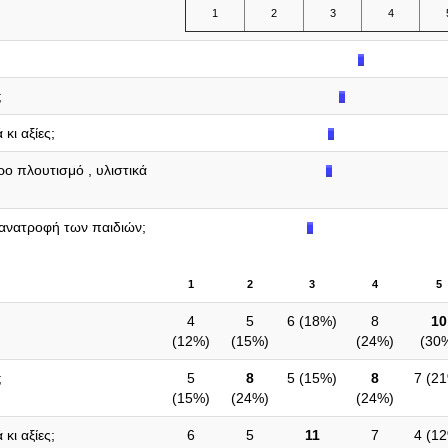
1
2
3
4
;
κι αξίες;
ρο πλουτισμό , υλιστικά
 ανατροφή των παιδιών;
1
2
3
4
5
4
5
6 (
18%
)
8
10
(
12%
)
(
15%
)
(
24%
)
(
30
;
5
8
5 (
15%
)
8
7 (
2
(
15%
)
(
24%
)
(
24%
)
κι αξίες;
6
5
11
7
4 (
1