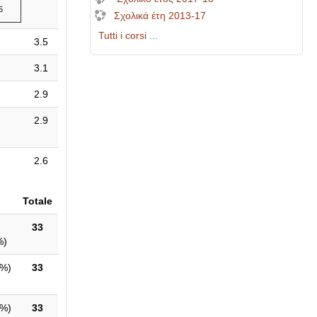
5
Σχολικά έτη 2013-17
Tutti i corsi
...
3.5
3.1
2.9
2.9
2.6
Totale
33
%
)
1%
)
33
2%
)
33