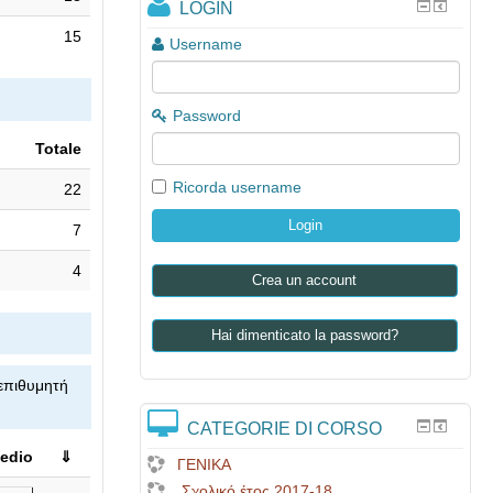
LOGIN
15
Username
Password
Totale
Ricorda username
22
7
4
Crea un account
Hai dimenticato la password?
 επιθυμητή
CATEGORIE DI CORSO
edio
⇓
ΓΕΝΙΚΑ
Σχολικό έτος 2017-18