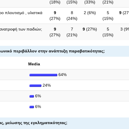
(
18%
)
(
15%
)
(
33%
)
(
21%
)
ρο πλουτισμό , υλιστικά
9
8
2 (
6%
)
5
9
(
2
(
27%
)
(
24%
)
(
15%
)
 ανατροφή των παιδιών;
9
7
9
(
27%
)
5
3 (
9
(
27%
)
(
21%
)
(
15%
)
οινωνικό περιβάλλον στην ανάπτυξη παραβατικότητας;
Media
64%
24%
6%
6%
ας, μείωσης της εγκληματικότητας;