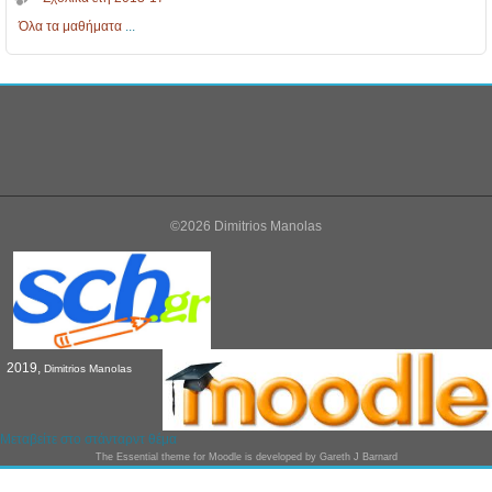
Όλα τα μαθήματα
...
©2026 Dimitrios Manolas
2019,
Dimitrios Manolas
Μεταβείτε στο στάνταρντ θέμα
The
Essential
theme for Moodle is developed by
Gareth J Barnard