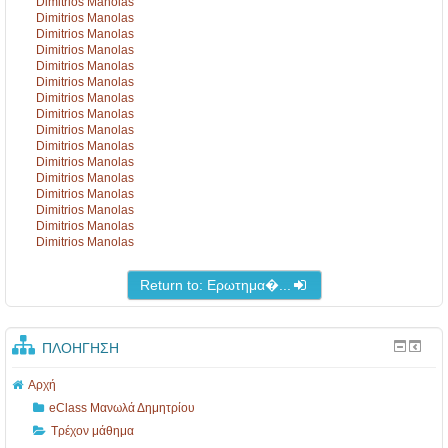
B
Ε
π
Dimitrios Manolas
Dimitrios Manolas
3
Λ
ο
Dimitrios Manolas
Dimitrios Manolas
,
Ν
ι
Dimitrios Manolas
Dimitrios Manolas
4
ί
π
Dimitrios Manolas
ο
κ
ρ
Dimitrios Manolas
Dimitrios Manolas
υ
α
ό
Dimitrios Manolas
Dimitrios Manolas
Γ
ι
λ
Dimitrios Manolas
Dimitrios Manolas
Ε
α
η
Dimitrios Manolas
Λ
ς
ψ
Dimitrios Manolas
Dimitrios Manolas
Ν
2
η
ί
0
ς
Return to: Ερωτημα�...
κ
1
-
..
7
μ
ΠΛΟΉΓΗΣΗ
.
..
..
Αρχή
.
.
eClass Μανωλά Δημητρίου
Τρέχον μάθημα