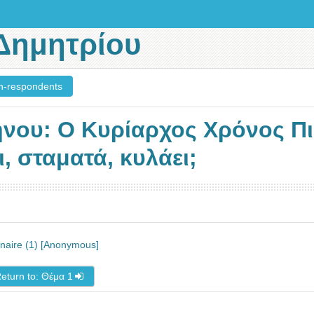
Δημητρίου
n-respondents
ήνου: O Κυρίαρχος Χρόνος Πιέ
ι, σταματά, κυλάει;
nnaire (1) [Anonymous]
eturn to: Θέμα 1