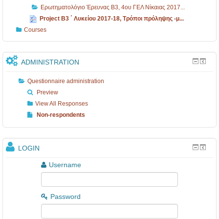
B
Ε
π
Ερωτηματολόγιο Έρευνας B3, 4ου ΓΕΛ Νίκαιας 2017...
3
Λ
ο
Project Β3 ΄ Λυκείου 2017-18, Τρόποι πρόληψης -μ...
,
Ν
ι
Courses
4
ί
π
ο
κ
ρ
ADMINISTRATION
υ
α
ό
Questionnaire administration
Γ
ι
λ
Preview
Ε
α
η
View All Responses
Λ
ς
ψ
Non-respondents
Ν
2
η
ί
0
ς
LOGIN
κ
1
-
Username
..
7
μ
.
..
..
.
.
Password