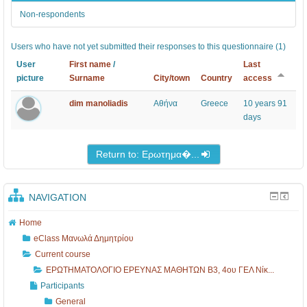
Ι
ι
κ
n
Non-respondents
Ο
ο
ε
t
Ε
Έ
ί
s
Users who have not yet submitted their responses to this questionnaire (1)
Ρ
ρ
ο
User
First name
/
Last
Ε
ε
υ
picture
Surname
City/town
Country
access
Υ
υ
2
dim manoliadis
Αθήνα
Greece
10 years 91
Ν
ν
0
days
Α
α
1
Return to: Ερωτημα�...
Σ
ς
7
Μ
B
-
Α
3
1
NAVIGATION
Θ
,
8
Home
Η
4
,
eClass Μανωλά Δημητρίου
Τ
ο
Τ
Current course
Ω
υ
ρ
ΕΡΩΤΗΜΑΤΟΛΟΓΙΟ ΕΡΕΥΝΑΣ ΜΑΘΗΤΩΝ B3, 4ου ΓΕΛ Νίκ...
Participants
Ν
Γ
ό
General