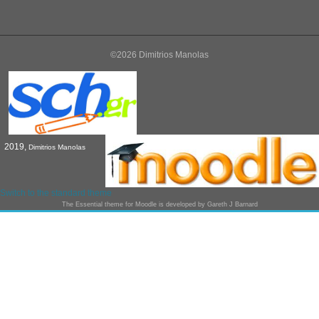
©2026 Dimitrios Manolas
2019,
Dimitrios Manolas
Switch to the standard theme
The
Essential
theme for Moodle is developed by
Gareth J Barnard