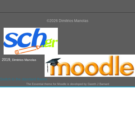
©2026 Dimitrios Manolas
2019,
Dimitrios Manolas
Switch to the standard theme
The
Essential
theme for Moodle is developed by
Gareth J Barnard