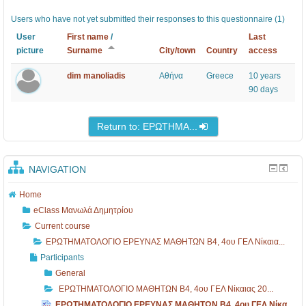
Ι
Ι
Ι
n
Users who have not yet submitted their responses to this questionnaire (1)
Ο
Ο
Ο
t
User
First name
/
Last
Ε
Μ
Ε
s
picture
Surname
City/town
Country
access
Ρ
Α
Ρ
dim manoliadis
Αθήνα
Greece
10 years
Ε
Θ
Ε
90 days
Υ
Η
Υ
Ν
Τ
Ν
Return to: ΕΡΩΤΗΜΑ...
Α
Ω
Α
Σ
Ν
Σ
NAVIGATION
Μ
B
Μ
Α
4
Α
Home
eClass Μανωλά Δημητρίου
Θ
,
Θ
Current course
Η
4
Η
ΕΡΩΤΗΜΑΤΟΛΟΓΙΟ ΕΡΕΥΝΑΣ ΜΑΘΗΤΩΝ B4, 4ου ΓΕΛ Νίκαια...
Τ
ο
Τ
Participants
Ω
υ
Ω
General
Ν
Γ
Ν
ΕΡΩΤΗΜΑΤΟΛΟΓΙΟ ΜΑΘΗΤΩΝ B4, 4ου ΓΕΛ Νίκαιας 20...
ΕΡΩΤΗΜΑΤΟΛΟΓΙΟ ΕΡΕΥΝΑΣ ΜΑΘΗΤΩΝ B4, 4ου ΓΕΛ Νίκα...