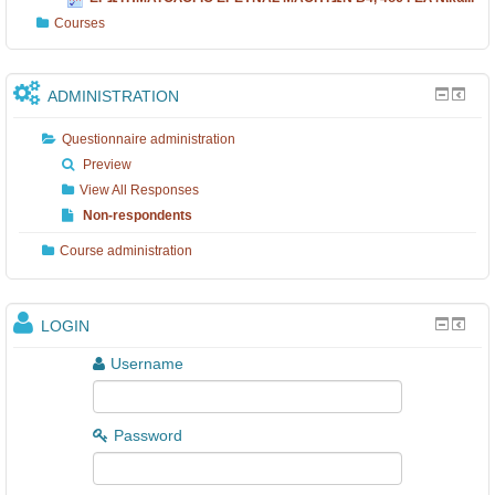
B
Ε
B
Courses
4
Λ
4
,
Ν
,
4
ί
4
ADMINISTRATION
ο
κ
ο
Questionnaire administration
υ
α
υ
Preview
Γ
ι
Γ
View All Responses
Non-respondents
Ε
α
Ε
Λ
ς
Λ
Course administration
Ν
2
Ν
ί
0
ί
LOGIN
κ
..
κ
Username
α
.
α
ι
..
Password
α
.
..