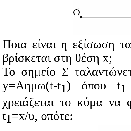
Ποια είναι η εξίσωση τ
βρίσκεται στη θέση
x
;
Το σημείο Σ ταλαντώνε
y
=
Αημω
(t-t
) όπου t
1
1
χρειάζεται το κύμα να 
t
=x/υ, οπότε:
1