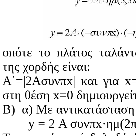
οπότε το πλάτος ταλάν
της χορδής είναι:
Α΄=|2Ασυνπx| και για 
στη θέση x=0 δημιουργεί
Β)
α) Με αντικατάσταση 
y
= 2 Α
συνπ
x
·
ημ
(2