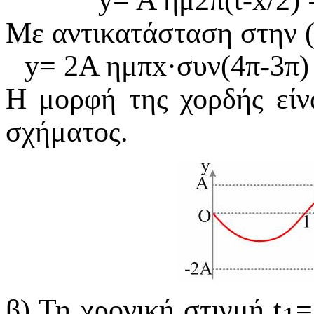
Με αντικατάσταση στην 
y
= 2
A
ημπx
·
συν
(4π-3π
Η μορφή της χορδής είν
σχήματος.
β) Τη χρονική στιγμή t
=