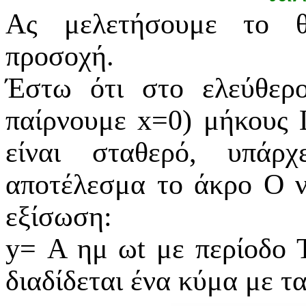
Ας μελετήσουμε το θ
προσοχή.
Έστω ότι στο ελεύθερ
παίρνουμε x=0) μήκους
είναι σταθερό, υπάρ
αποτέλεσμα το άκρο Ο ν
εξίσωση:
y
=
A
ημ
ωt
με περίοδο Τ
διαδίδεται ένα κύμα με τ