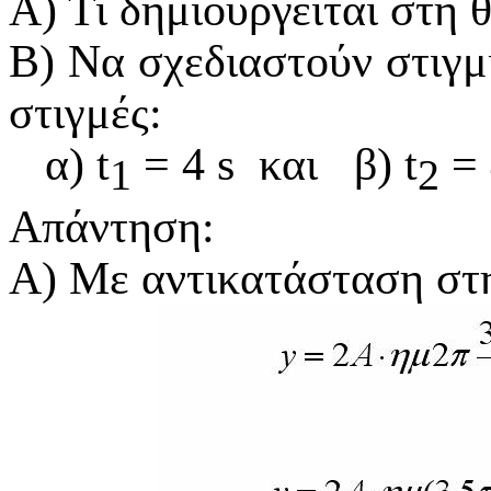
Α) Τι δημιουργείται στη 
Β) Να σχεδιαστούν στιγμι
στιγμές:
α) t
= 4
s
και
β) t
= 
1
2
Απάντηση:
Α) Με αντικατάσταση στη