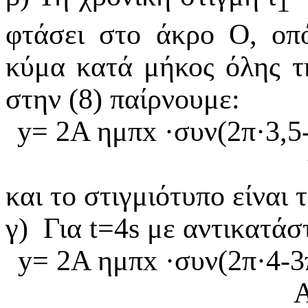
1
φτάσει στο άκρο Ο, οπό
κύμα κατά μήκος όλης τ
στην (8) παίρνουμε:
y
= 2
A
ημπ
x
·
συν(2π
·
3,5
και το στιγμιότυπο είναι
γ)
Για t=4s με αντικατάσ
y
= 2
A
ημπ
x
·
συν(2π
·4
-