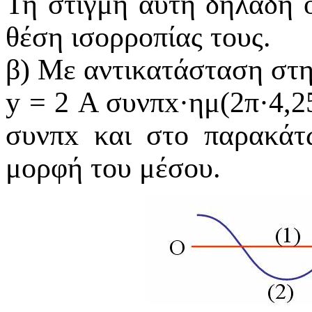
Τη στιγμή αυτή δηλαδή 
θέση ισορροπίας τους.
β) Με αντικατάσταση στην
y
= 2 Α
συνπ
x
·
ημ
(2π
·
4,2
συνπx
και στο παρακάτ
μορφή του μέσου.