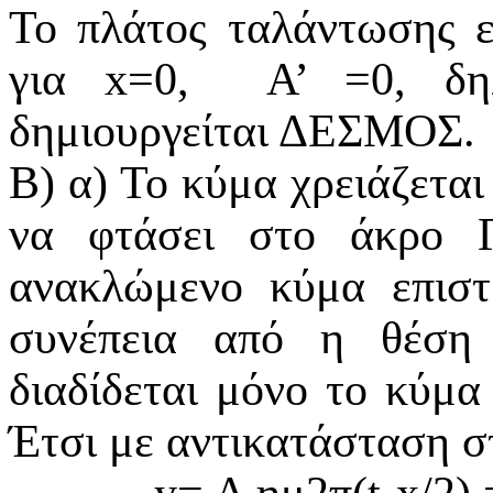
Το πλάτος ταλάντωσης 
για x=0,
Α’ =0, δη
δημιουργείται ΔΕΣΜΟΣ.
Β) α) Το κύμα χρειάζετα
να φτάσει στο άκρο Γ
ανακλώμενο κύμα επισ
συνέπεια από η θέση
διαδίδεται μόνο το κύμα 
Έτσι με αντικατάσταση σ
y
= A
ημ
2
π
(
t-x
/2) 