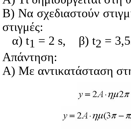
Β) Να σχεδιαστούν στιγμι
στιγμές:
α) t
= 2
s
,
β) t
= 3,5s
1
2
Απάντηση:
Α) Με αντικατάσταση στ