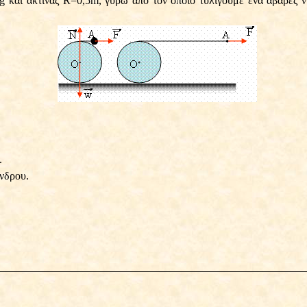
4kg και ακτίνας R=0,5m, γύρω από τον οποίο τυλίγουμε ένα αβαρές 
.
ίνδρου.