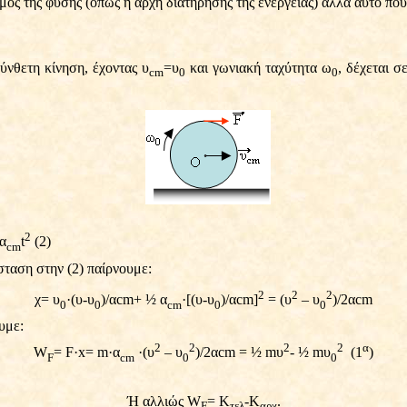
νόμος της φύσης (όπως η αρχή διατήρησης της ενέργειας) αλλά αυτό π
ύνθετη κίνηση, έχοντας υ
=υ
και γωνιακή ταχύτητα ω
, δέχεται σ
cm
0
0
2
 α
t
(2)
cm
σταση στην (2) παίρνουμε:
2
2
2
χ= υ
·
(υ-υ
)/α
cm
+ ½ α
·[
(υ-υ
)/α
cm
]
= (υ
– υ
)/2α
cm
0
0
cm
0
0
υμε:
2
2
2
2
α
W
= F
·
x= m
·
α
·
(υ
– υ
)/2α
cm
= ½
m
υ
- ½
m
υ
(1
)
F
cm
0
0
Ή αλλιώς W
= Κ
-Κ
.
F
τελ
αρχ