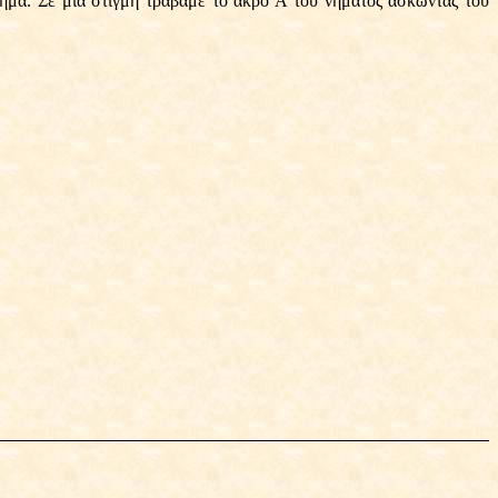
νήμα. Σε μια στιγμή τραβάμε το άκρο Α του νήματος ασκώντας του