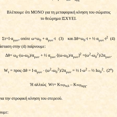
Βλέπουμε ότι ΜΟΝΟ για τη μεταφορική κίνηση του σώματος
το θεώρημα ΙΣΧΥΕΙ.
2
Στ=Ι
·
α
, οπότε ω=ω
+ α
·
t
(3)
και Δθ=ω
·
t + ½ α
·
t
(4)
γων
0
γων
0
γων
άσταση στην (4) παίρνουμε:
2
2
2
Δθ= ω
·
(ω-ω
)/α
+ ½ α
·
[(ω-ω
)/α
]
=(ω
-ω
)/2α
.
0
0
γων
γων
0
γων
0
γων
2
2
2
2
α
W
= προς
·
Δθ = Ι
·
α
·
(ω
-ω
)/2α
= ½ Ι
·
ω
– ½ Ιω
.
(2
)
τ
γων
0
γων
0
Ή αλλιώς
Wτ= Κ
– Κ
.
περ
περ
τελ
αρχ
α την στροφική κίνηση του στερεού.
ουμε: