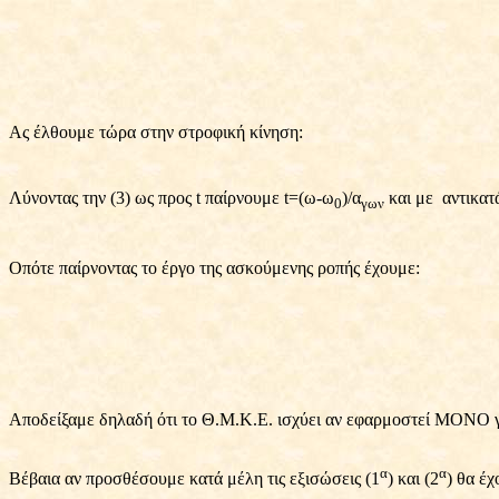
Ας έλθουμε τώρα στην στροφική κίνηση:
Λύνοντας την (3) ως προς t παίρνουμε t=(ω-ω
)/α
και με
αντικατ
0
γων
Οπότε παίρνοντας το έργο της ασκούμενης ροπής έχουμε:
Αποδείξαμε δηλαδή ότι το Θ.Μ.Κ.Ε. ισχύει αν εφαρμοστεί ΜΟΝΟ γι
α
α
Βέβαια αν προσθέσουμε κατά μέλη τις εξισώσεις (1
) και (2
) θα έχ