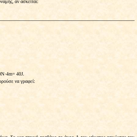
ναμης, αν ασκείται:
0Ν
·
4m= 40J.
ορούσε να γραφεί: