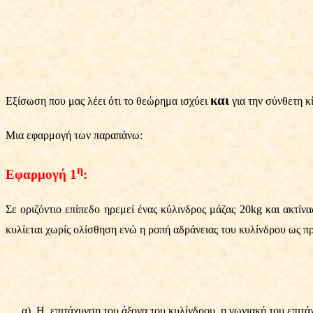
και
Εξίσωση που μας λέει ότι το θεώρημα ισχύει
για την σύνθετη κ
Μια εφαρμογή των παραπάνω:
η
Εφαρμογή 1
:
Σε οριζόντιο επίπεδο ηρεμεί ένας κύλινδρος μάζας 20kg και ακτίν
κυλίεται χωρίς ολίσθηση ενώ η ροπή αδράνειας του κυλίνδρου ως πρ
α)
Η
επιτάχυνση του άξονα του κυλίνδρου, η γωνιακή του επιτά