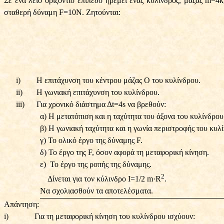
Σε ένα λείο οριζόντιο επίπεδο ηρεμεί ένας κύλινδρος, μάζας m=
σταθερή δύναμη F=10Ν. Ζητούνται:
i)
Η επιτάχυνση του κέντρου μάζας Ο του κυλίνδρου.
ii)
Η γωνιακή επιτάχυνση του κυλίνδρου.
iii)
Για χρονικό διάστημα Δt=4s να βρεθούν:
α) Η μετατόπιση και η ταχύτητα του άξονα του κυλίνδρου
β) Η γωνιακή ταχύτητα και η γωνία περιστροφής του κυλ
γ) Το ολικό έργο της δύναμης F.
δ) Το έργο της F, όσον αφορά τη μεταφορική κίνηση.
ε)
Το έργο της ροπής της δύναμης.
2
Δίνεται για τον κύλινδρο Ι=1/2 m
·
R
.
Να σχολιασθούν τα αποτελέσματα.
Απάντηση:
i)
Για τη μεταφορική κίνηση του κυλίνδρου ισχύουν: