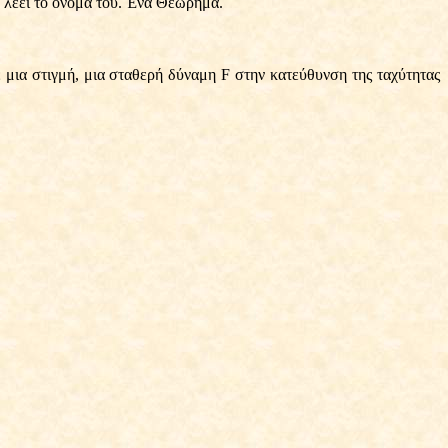
ου λέει το όνομά του. Ένα Θεώρημα.
ε μια στιγμή, μια σταθερή δύναμη F στην κατεύθυνση της ταχύτητας