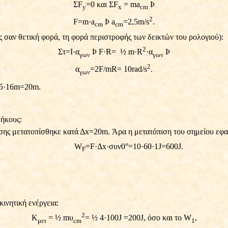
ΣF
=0 και ΣF
= ma
Þ
y
x
cm
2
F
=
m
·
a
Þ
a
=2,5
m
/
s
.
cm
cm
ς σαν θετική φορά, τη φορά περιστροφής των δεικτών του ρολογιού):
2
Στ=Ι
·
α
Þ
F·R=
½
m
·R
·α
Þ
γων
γων
2
α
=2F/
mR= 10rad/s
.
γων
5
·
16
m=
20
m.
.
μήκους:
ησης μετατοπίσθηκε κατά Δx=20
m
. Άρα η μετατόπιση του σημείου εφα
W
=F
·
Δx
·
συν0°=10
·
60
·
1J=600J.
F
ινητική ενέργεια:
2
Κ
= ½
m
υ
= ½ 4
·
100J =200J, όσο και το W
,
μετ
cm
1