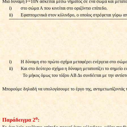
Μια δύναμη F=10Ν ασκείται μέσω νήματος σε ένα σώμα και μετατοπί
i)
στο σώμα Α που κινείται στο οριζόντιο επίπεδο.
ii)
Εφαπτομενικά στον κύλινδρο, ο οποίος στρέφεται γύρω α
i)
Η δύναμη στο πρώτο σχήμα μεταφέρει ενέργεια στο σώμα 
ii)
Και στο δεύτερο σχήμα η δύναμη μετατοπίζει το σημείο
Το μήκος όμως του τόξου ΑΒ Δs συνδέεται με την αντίστ
Μπορούμε δηλαδή να υπολογίσουμε το έργο της, αντιμετωπίζοντάς τ
ο
Παράδειγμα 2
: