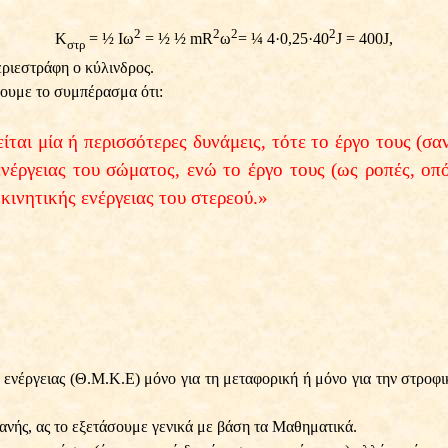
2
2
2
2
Κ
= ½
Ιω
= ½ ½
mR
ω
= ¼ 4
·
0,25
·4
0
J = 400J,
στρ
περιεστράφη ο κύλινδρος.
ουμε το συμπέρασμα ότι:
ται μία ή περισσότερες δυνάμεις, τότε το έργο τους (σα
νέργειας του σώματος, ενώ το έργο τους (ως ροπές, οπ
κινητικής ενέργειας του στερεού.»
ενέργειας (Θ.Μ.Κ.Ε) μόνο για τη μεταφορική ή μόνο για την στροφι
ανής, ας το εξετάσουμε γενικά με βάση τα Μαθηματικά.