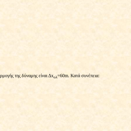
ρμογής της δύναμης είναι Δx
=60
m
. Κατά συνέπεια:
ολ