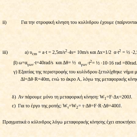
ii)
Για την στροφική κίνηση του κυλίνδρου έχουμε (παίρνοντα
2
2
iii)
a)
υ
= a
·
t = 2,5m/s
·
4s= 10m/s
και
Δ
x=1/2
α
·
t
=
½
·
2,
cm
2
β
)
ω
=
α
·t=40rad/s
και
Δθ
= ½
α
·t
= ½ ·10·16 rad =80rad
γων
γων
γ) Εξαιτίας της περιστροφής του κυλίνδρου ξετυλίχθηκε νήμα 
Δ
l
=Δθ
·
R
=40
m
, ενώ το άκρο Α, λόγω της μεταφορικής κίν
δ)
Αν πάρουμε μόνο τη μεταφορική κίνηση: W
=F
·
Δx=200J.
1
ε)
Για το έργο της ροπής: W
=W
= τ
·
Δθ=F
·
R
·
Δθ=400J.
τ
2
Πραγματικά ο κύλινδρος λόγω μεταφορικής κίνησης έχει αποκτήσει κ