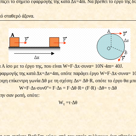
ζει το σημείο εφαρμογής της κατά Δx=4m. Να βρεθεί το έργο της δύ
πό σταθερό άξονα.
Α ίσο με το έργο της, που είναι W=F
·
Δx
·
συνα= 10Ν
·
4m= 40J.
 εφαρμογής της κατά Δx=Δs=4m, οπότε παράγει έργο W=F
·
Δx
·
συνα= 1
οιχη επίκεντρη γωνία Δθ με τη σχέση: Δs= Δθ
·
R, οπότε το έργο θα μπ
W=F
·
Δs
·
συν0°= F
·
Δs = F
·
Δθ
·
R= (F
·
R)
·
Δθ= τ
·
Δθ
ην σαν ροπή, οπότε:
W
=τ
·
Δθ
τ