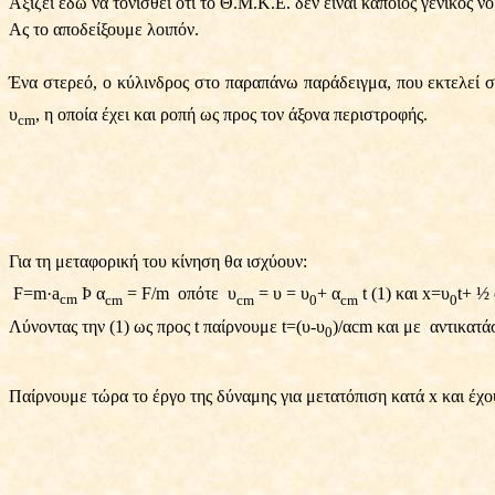
Αξίζει εδώ να τονισθεί ότι το Θ.Μ.Κ.Ε. δεν είναι κάποιος γενικός 
Ας το αποδείξουμε λοιπόν.
Ένα στερεό, ο κύλινδρος στο παραπάνω παράδειγμα, που εκτελεί σ
υ
, η οποία έχει και ροπή ως προς τον άξονα περιστροφής.
cm
Για τη μεταφορική του κίνηση θα ισχύουν:
F
=
m
·
a
Þ
α
=
F
/
m
οπότε
υ
= υ = υ
+ α
t (1) και x=υ
t+ ½
cm
cm
cm
0
cm
0
Λύνοντας την (1) ως προς t παίρνουμε t=(υ-υ
)/α
cm
και με
αντικατά
0
Παίρνουμε τώρα το έργο της δύναμης για μετατόπιση κατά x και έχο