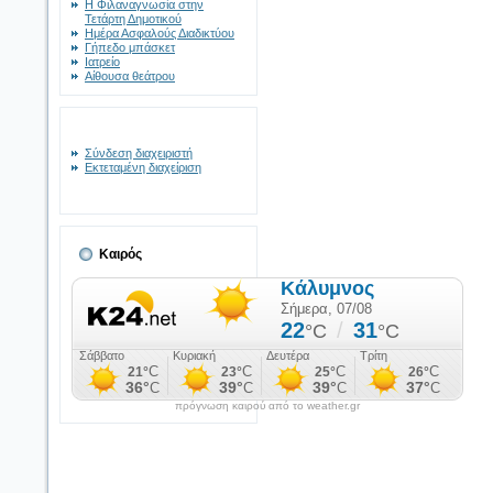
Η Φιλαναγνωσία στην
Τετάρτη Δημοτικού
Ημέρα Ασφαλούς Διαδικτύου
Γήπεδο μπάσκετ
Ιατρείο
Αίθουσα θεάτρου
Σύνδεση διαχειριστή
Εκτεταμένη διαχείριση
Καιρός
πρόγνωση καιρού από το weather.gr